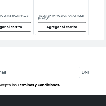
MPUESTOS NACIONALES:
PRECIO SIN IMPUESTOS NACIONALES:
PRECIO SI
$14.867,77
$60.322,32
ar al carrito
Agregar al carrito
Ag
ail
DNI
Acepto los
Términos y Condiciones.