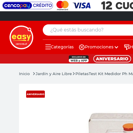
¿Qué estás buscando?
Categorías
Promociones
H
muebles
pintura
Jardín y Aire Libre
Piletas
Test Kit Medidor Ph M
escritorio
puertas
placard
espejo
sillas