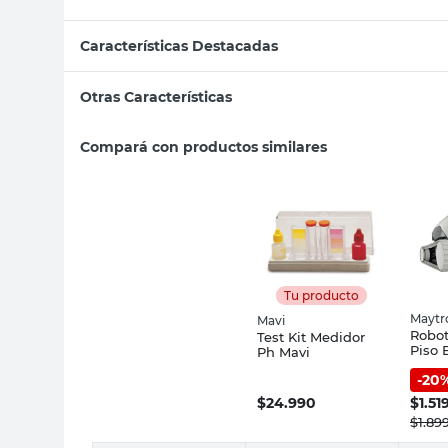
Características Destacadas
Otras Características
Compará con productos similares
Tu producto
Maytr
Mavi
Robot
Test Kit Medidor
Piso 
Ph Mavi
Maytr
-
20
$
24.990
$
1.51
$
1.89