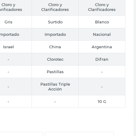
Cloro y
Cloro y
Cloro y
arificadores
Clarificadores
Clarificadores
Gris
Surtido
Blanco
Importado
Importado
Nacional
Israel
China
Argentina
-
Clorotec
Difran
-
Pastillas
-
Pastillas Triple
-
-
Acción
-
-
10 G