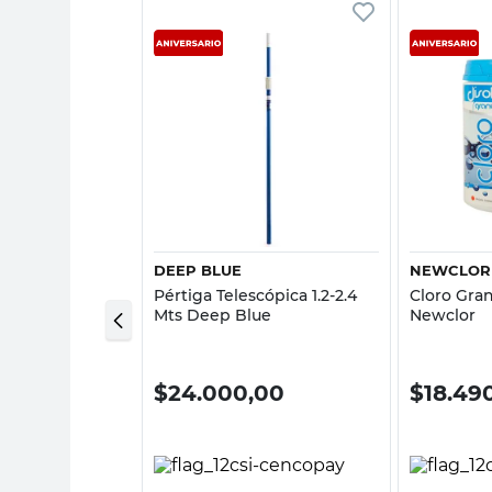
sta rápida
Vista rápida
DEEP BLUE
NEWCLOR
e Lona Pastillas
Pértiga Telescópica 1.2-2.4
Cloro Gra
otec
Mts Deep Blue
Newclor
0
$
24.000,00
$
18.49