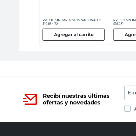
ESTOS NACIONALES:
PRECIO SIN IMPUESTOS NACIONALES:
PRECIO SIN I
$19.834,72
$15.281
 al carrito
Agregar al carrito
Agreg
E-m
Recibí nuestras últimas
ofertas y novedades