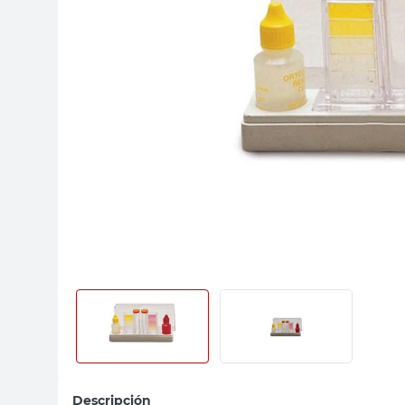
sillon
vanitory
ceramica
Descripción