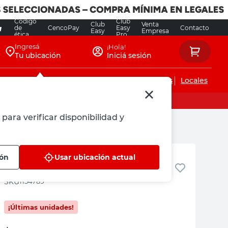
Código
Club
Club
Venta
de
CencoPay
Easy
Contacto
Easy
Empresa
ética
Pro
Ingresá
¡Hola!
Tu ubicación
Iniciá sesión
Servicios de instalaciones
Locales
para verificar disponibilidad y
Mavi
ión
Usar ubicación actual
Test Kit Medidor Ph Mavi
:
1154789