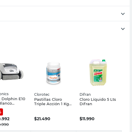
onics
Clorotec
Difran
 Dolphin E10
Pastillas Cloro
Cloro Líquido 5 Lts
Blanco
Triple Acción 1 Kg
Difran
onics
Clorotec
%
9.992
$
21.490
$
11.990
9.990