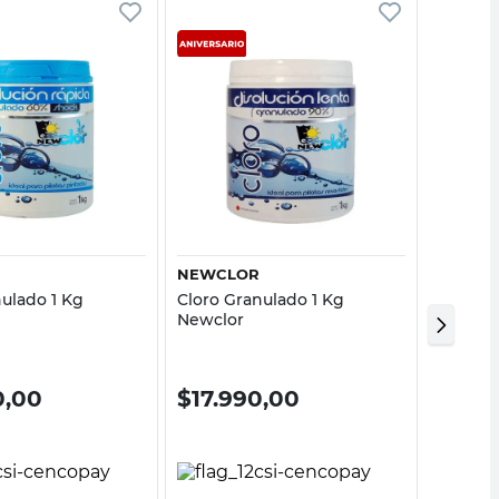
Vista rápida
Vista rápida
NEWCLOR
CLORO
nulado 1 Kg
Cloro Granulado 1 Kg
Pastill
Newclor
Clorote
0,00
$
17.990,00
$
72.