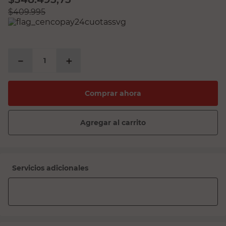
$
409.995
－
＋
Comprar ahora
Agregar al carrito
Servicios adicionales