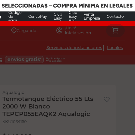
Código
Club
Club
Venta
de
CencoPay
Easy
Contacto
Easy
Empresa
ética
Pro
Ingresá
¡Hola!
Tu ubicación
Iniciá sesión
Servicios de instalaciones
Locales
e para verificar disponibilidad y
.
Aqualogic
ción
Usar ubicación actual
Termotanque Eléctrico 55 Lts
2000 W Blanco
TEPCP055EAQK2 Aqualogic
:
1034150