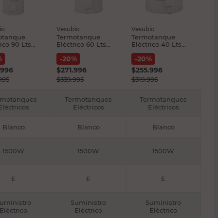
io
Vesubio
Vesubio
otanque
Termotanque
Termotanque
rico 90 Lts
Eléctrico 60 Lts
Eléctrico 40 Lts
io
1500 W Blanco
Blanco Vesubio
%
-
20
%
-
20
%
Te60 Vesubio
.996
$
271.996
$
255.996
995
$
339.995
$
319.995
rmotanques
Termotanques
Termotanques
Eléctricos
Eléctricos
Eléctricos
Blanco
Blanco
Blanco
1500W
1500W
1500W
E
E
E
uministro
Suministro
Suministro
Eléctrico
Eléctrico
Eléctrico