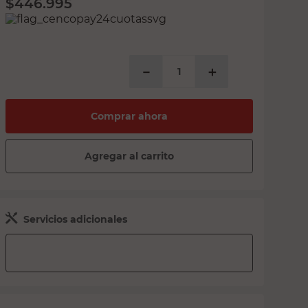
$
446.995
PRECIO SIN IMPUESTOS NACIONALES:
$369.417,36
－
＋
Comprar ahora
Agregar al carrito
Servicios adicionales
Ingresá tu
ubicación
para verificar
disponibilidad y cobertura en tu zona.