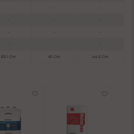
-
-
-
-
-
-
-
-
-
-
-
-
83.1 Cm
61 Cm
44.5 Cm