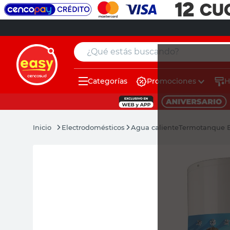
¿Qué estás buscando?
Categorías
Promociones
H
muebles
pintura
Electrodomésticos
Agua caliente
Termotanque E
escritorio
puertas
placard
sillon
espejo