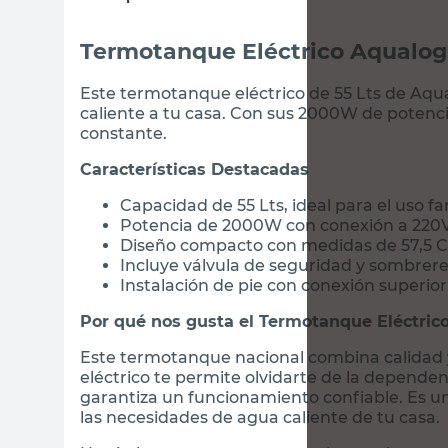
Termotanque Eléctrico Aqualogi
Este termotanque eléctrico de 55 Lts de Aqua
caliente a tu casa. Con sus 2000W de potenci
constante.
Características Destacadas
Capacidad de 55 Lts, ideal para el uso fa
Potencia de 2000W con conexión a 220
Diseño compacto con medidas de 57,5 C
Incluye válvula de seguridad y sombrere
Instalación de pie con conexión superior
Por qué nos gusta el Termotanque Eléctric
Este termotanque nacional combina calidad 
eléctrico te permite olvidarte de la dependen
garantiza un funcionamiento confiable. Es u
las necesidades de agua caliente de tu casa.