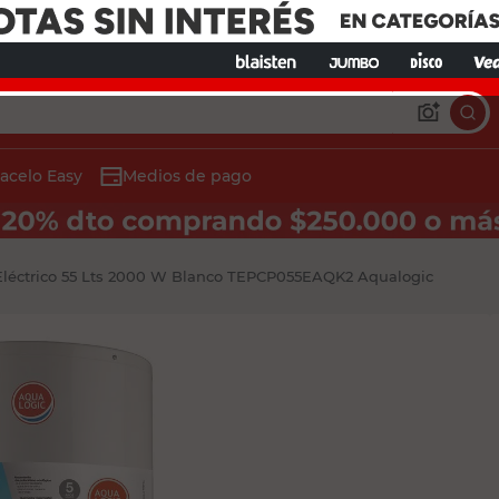
acelo Easy
Medios de pago
Tu ubicación
Ayudanos a localizart
léctrico 55 Lts 2000 W Blanco TEPCP055EAQK2 Aqualogic
cobertura en tu zona
Seleccionar ubica