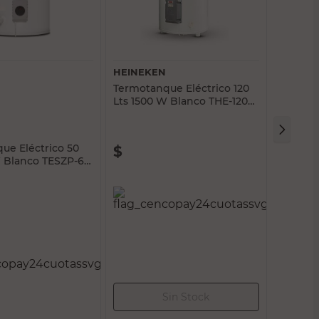
Vista rápida
Vista rápida
HEINEKEN
SEÑORI
ue Eléctrico 50
Termotanque Eléctrico 120
Termota
W Blanco TESZP-65
Lts 1500 W Blanco THE-120
Lts 150
Heineken
Señoria
95,00
$
449.995,00
$
344
MPUESTOS NACIONALES:
PRECIO SIN IMPUESTOS NACIONALES:
PRECIO SI
$371.896,70
$285.119,84
ar al carrito
Agregar al carrito
Ag