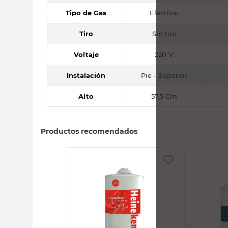
Tipo de Gas
Eléctrico
Tiro
Sin tiro
Voltaje
220 V
Instalación
Pie - Superior
Alto
57,5 Cm
Productos recomendados