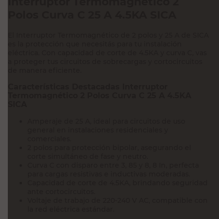
Interruptor Termomagnético 2
Polos Curva C 25 A 4.5KA SICA
El Interruptor Termomagnético de 2 polos y 25 A de SICA
es la protección que necesitás para tu instalación
eléctrica. Con capacidad de corte de 4.5KA y curva C, vas
a proteger tus circuitos de sobrecargas y cortocircuitos
de manera eficiente.
Características Destacadas Interruptor
Termomagnético 2 Polos Curva C 25 A 4.5KA
SICA
Amperaje de 25 A, ideal para circuitos de uso
general en instalaciones residenciales y
comerciales.
2 polos para protección bipolar, asegurando el
corte simultáneo de fase y neutro.
Curva C con disparo entre 3, 85 y 8, 8 In, perfecta
para cargas resistivas e inductivas moderadas.
Capacidad de corte de 4.5KA, brindando seguridad
ante cortocircuitos.
Voltaje de trabajo de 220-240 V AC, compatible con
la red eléctrica estándar.