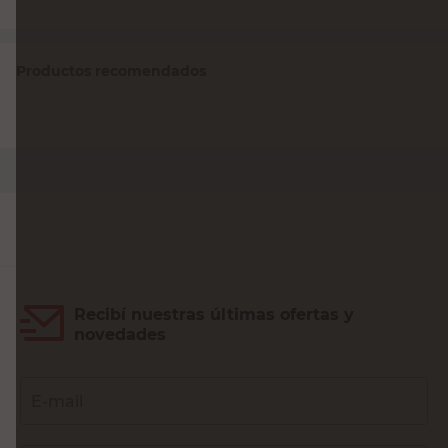
Productos recomendados
Interruptor Termomagnético 2x20 A
4.5KA Genrod
$