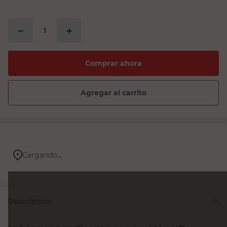
－
＋
Comprar ahora
Agregar al carrito
Entrega
Ingresá tu
ubicación
para ver todas las opciones
de entrega
Descripción