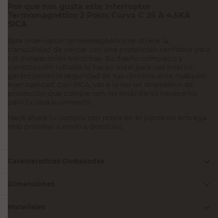
Por qué nos gusta este Interruptor
Termomagnético 2 Polos Curva C 25 A 4.5KA
SICA
Este interruptor termomagnético te ofrece la
tranquilidad de contar con una protección confiable para
tus instalaciones eléctricas. Su diseño compacto y
construcción robusta lo hacen ideal para uso interior,
garantizando la seguridad de tus circuitos ante cualquier
eventualidad. Con SICA, vas a tener un dispositivo de
protección que cumple con los estándares necesarios
para tu casa o comercio.
Hacé ahora tu compra con retiro en el punto de entrega
más próximo o envío a domicilio.
Características Destacadas
Dimensiones
Materiales