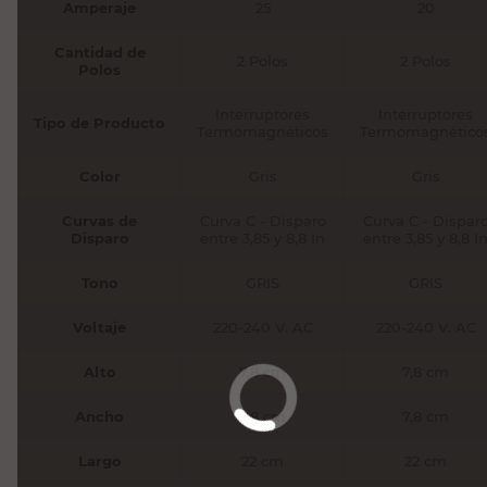
Amperaje
25
20
Cantidad de
2 Polos
2 Polos
Polos
Interruptores
Interruptores
Tipo de Producto
Termomagnéticos
Termomagnético
Color
Gris
Gris
Curvas de
Curva C - Disparo
Curva C - Dispar
Disparo
entre 3,85 y 8,8 In
entre 3,85 y 8,8 I
Tono
GRIS
GRIS
Voltaje
220-240 V. AC
220-240 V. AC
Alto
7,8 cm
7,8 cm
Ancho
7,8 cm
7,8 cm
Largo
22 cm
22 cm