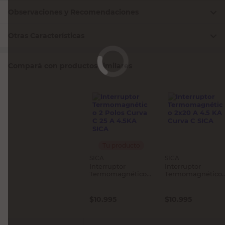
Observaciones y Recomendaciones
Otras Características
Compará con productos similares
Tu producto
SICA
SICA
Interruptor
Interruptor
Termomagnético 2
Termomagnético
Polos Curva C 25 A
2x20 A 4.5 KA
4.5KA SICA
Curva C SICA
$
10.995
$
10.995