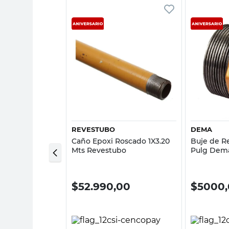
sta rápida
Vista rápida
REVESTUBO
DEMA
Caño Epoxi Roscado 1X3.20
Buje de Re
1x10 Cm Disapla
Mts Revestubo
Pulg Dem
00
$
52.990,00
$
5000