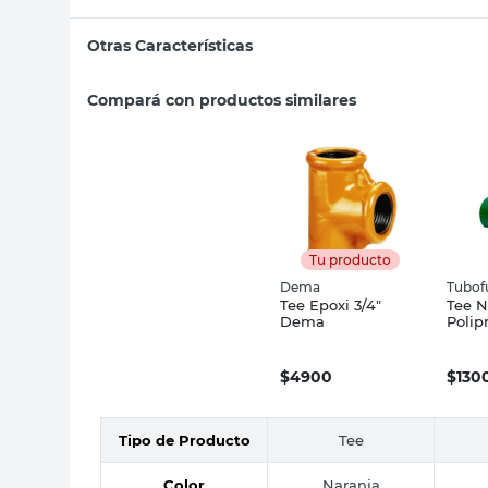
Otras Características
Compará con productos similares
Tu producto
Dema
Tubof
Tee Epoxi 3/4"
Tee 
Dema
Polip
Tubof
$
4900
$
130
Tipo de Producto
Tee
Color
Naranja