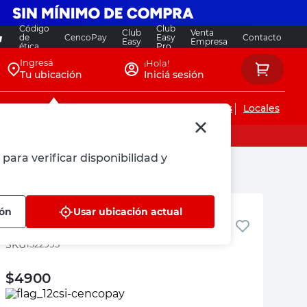
Código
Club
Club
Venta
de
CencoPay
Easy
Contacto
Easy
Empresa
ética
Pro
Ingresá
¡Hola!
Tu ubicación
Iniciá sesión
Servicios de instalaciones
Locales
para verificar disponibilidad y
Dema
ión
Usar ubicación actual
Tee Epoxi 3/4" Dema
:
1322993
$
4900