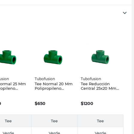
usion
Tubofusion
Tubofusion
Normal 25 Mm
Tee Normal 20 Mm
Tee Reducción
ropileno
Polipropileno
Central 25x20 Mm
usión
Tubofusión
Polipropileno
Tubofusión
0
$
650
$
1200
Tee
Tee
Tee
Verde
Verde
Verde