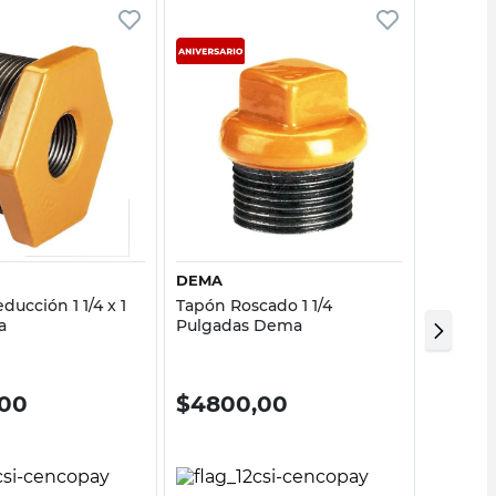
Vista rápida
Vista rápida
DEMA
DEMA
ducción 1 1/4 x 1
Tapón Roscado 1 1/4
Cupla E
a
Pulgadas Dema
,00
$
4800,00
$
760