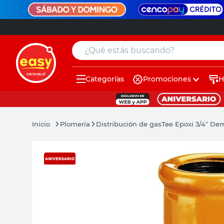
¿Qué estás buscando?
Categorías
Promociones
H
muebles
pintura
Plomería
Distribución de gas
Tee Epoxi 3/4" De
escritorio
puertas
placard
espejo
sillas