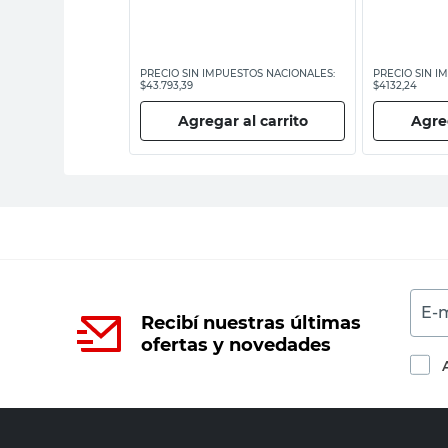
ESTOS NACIONALES:
PRECIO SIN IMPUESTOS NACIONALES:
PRECIO SIN I
$43.793,39
$4132,24
 al carrito
Agregar al carrito
Agreg
E-m
Recibí nuestras últimas
ofertas y novedades