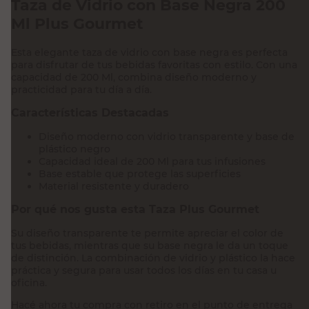
Taza de Vidrio con Base Negra 200
Ml Plus Gourmet
Esta elegante taza de vidrio con base negra es perfecta
para disfrutar de tus bebidas favoritas con estilo. Con una
capacidad de 200 Ml, combina diseño moderno y
practicidad para tu día a día.
Características Destacadas
Diseño moderno con vidrio transparente y base de
plástico negro
Capacidad ideal de 200 Ml para tus infusiones
Base estable que protege las superficies
Material resistente y duradero
Por qué nos gusta esta Taza Plus Gourmet
Su diseño transparente te permite apreciar el color de
tus bebidas, mientras que su base negra le da un toque
de distinción. La combinación de vidrio y plástico la hace
práctica y segura para usar todos los días en tu casa u
oficina.
Hacé ahora tu compra con retiro en el punto de entrega