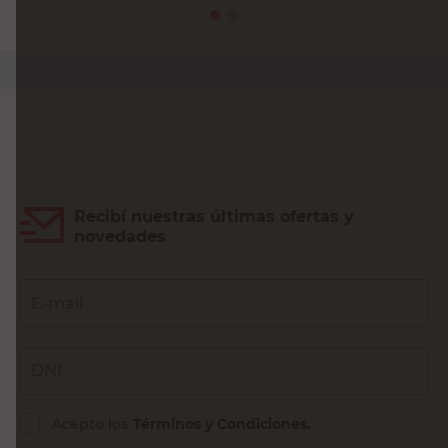
PRECIO SIN IMPUESTOS NACIONALES:
$10.904,14
Agregar al carrito
Recibí nuestras últimas ofertas y
novedades
E-mail
DNI
Acepto los
Términos y Condiciones.