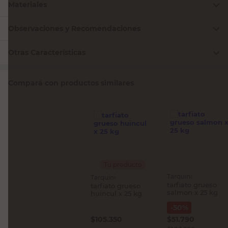
Materiales
Observaciones y Recomendaciones
Otras Características
Compará con productos similares
Tu producto
Tarquini
Tarquini
tarfiato grueso
tarfiato grueso
salmon x 25 kg
huincul x 25 kg
-
50
%
$
105.350
$
51.790