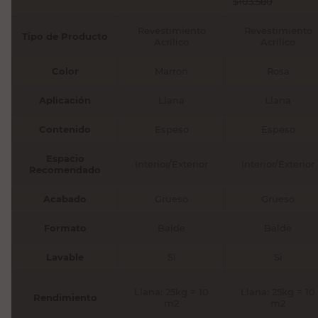
$
103.580
Revestimiento
Revestimiento
Tipo de Producto
Acrílico
Acrílico
Color
Marron
Rosa
Aplicación
Llana
Llana
Contenido
Espeso
Espeso
Espacio
Interior/Exterior
Interior/Exterior
Recomendado
Acabado
Grueso
Grueso
Formato
Balde
Balde
Lavable
Si
Si
Llana: 25kg = 10
Llana: 25kg = 10
Rendimiento
m2
m2