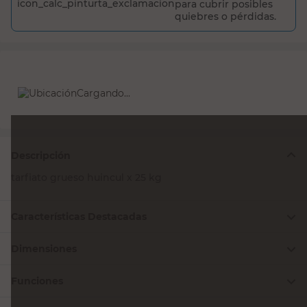
para cubrir posibles
quiebres o pérdidas.
Cargando...
Descripción
tarfiato grueso huincul x 25 kg
Características Destacadas
Dimensiones
Funciones