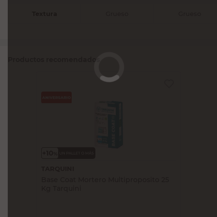
Textura
Grueso
Grueso
Productos recomendados
TARQUINI
Base Coat Mortero Multiproposito 25
Kg Tarquini