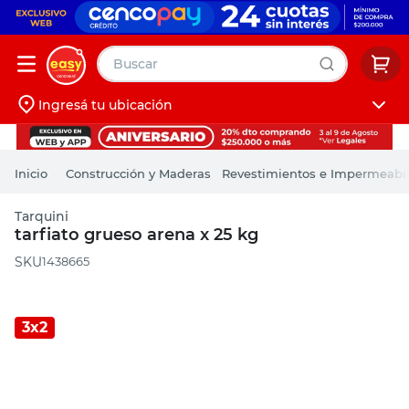
Buscar
Ingresá tu ubicación
muebles
Iniciá sesión
pintura
Construcción y Maderas
Revestimientos e Impermeabil
escritorio
Tarquini
puertas
tarfiato grueso arena x 25 kg
placard
:
1438665
3x2