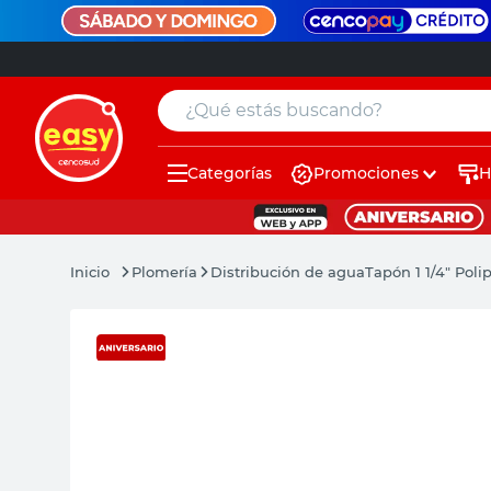
¿Qué estás buscando?
Categorías
Promociones
H
muebles
pintura
Plomería
Distribución de agua
Tapón 1 1/4" Poli
escritorio
puertas
placard
espejo
sillas