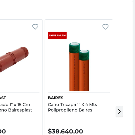
Vista rápida
Vista rápida
AST
BAIRES
BAIRES
ado 1" x 15 Cm
Caño Tricapa 1" X 4 Mts
Niple R
eno Bairesplast
Polipropileno Baires
Polipro
00
$
38.640,00
$
129