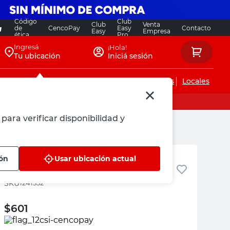
Código
Club
Club
Venta
de
CencoPay
Easy
Contacto
Easy
Empresa
ética
Pro
Ingresá
¡Hola!
Tu ubicación
Iniciá sesión
Servicios de instalaciones
Locales
para verificar disponibilidad y
IPS
ión
Usar ubicación actual
Tapón 1 1/4" Polipropileno IPS
:
1241352
$
601