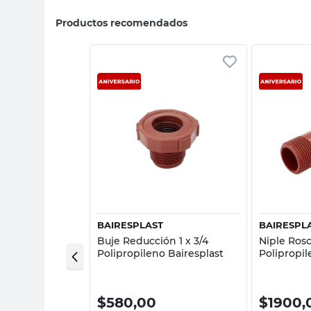
Productos recomendados
sta rápida
Vista rápida
BAIRESPLAST
BAIRESPL
1/2" X 4 Mts
Buje Reducción 1 x 3/4
Niple Rosc
o IPS
Polipropileno Bairesplast
Polipropil
0
$
580,00
$
1900,