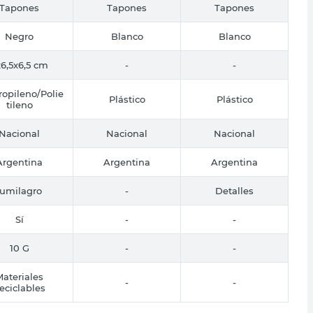
Tapones
Tapones
Tapones
Negro
Blanco
Blanco
x6,5x6,5 cm
-
-
ropileno/Polie
Plástico
Plástico
tileno
Nacional
Nacional
Nacional
Argentina
Argentina
Argentina
lumilagro
-
Detalles
Sí
-
-
10 G
-
-
ateriales
-
-
eciclables