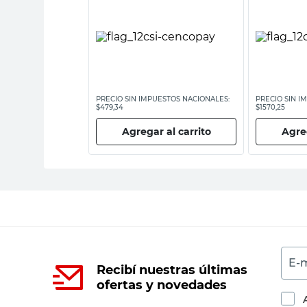
ESTOS NACIONALES:
PRECIO SIN IMPUESTOS NACIONALES:
PRECIO SIN I
$479,34
$1570,25
 al carrito
Agregar al carrito
Agreg
E-m
Recibí nuestras últimas
ofertas y novedades