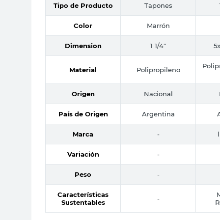
Tipo de Producto
Tapones
Color
Marrón
Dimension
1 1/4"
5
Polip
Material
Polipropileno
Origen
Nacional
País de Origen
Argentina
Marca
-
Variación
-
Peso
-
Características
M
-
Sustentables
R