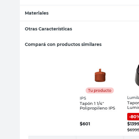
Materiales
Otras Características
Compará con productos similares
Tu producto
Lumil
IPS
Tapo
Tapón 1 1/4"
Lumi
Polipropileno IPS
5x6,5
-
80
$
601
$
139
$
699