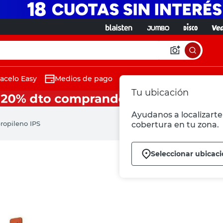
acelo Easy
Medios de pago
Tu ubicación
Ayudanos a localizarte 
propileno IPS
cobertura en tu zona.
Seleccionar ubicac