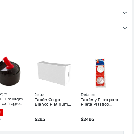
agro
Jeluz
Detalles
n Lumilagro
Tapón Ciego
Tapón y Filtro para
nox Negro
Blanco Platinum
Pileta Plástico
x6,5 Cm
Jeluz
Blanco Detalles
%
9
$
295
$
2495
5