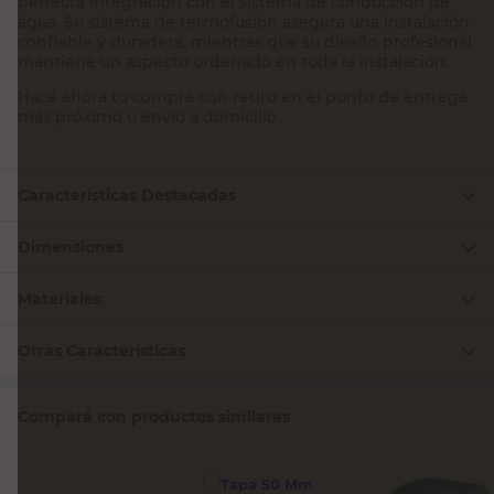
perfecta integración con el sistema de conducción de
agua. Su sistema de termofusión asegura una instalación
confiable y duradera, mientras que su diseño profesional
mantiene un aspecto ordenado en toda la instalación.
Hacé ahora tu compra con retiro en el punto de entrega
más próximo o envío a domicilio.
Características Destacadas
Dimensiones
Materiales
Otras Características
Compará con productos similares