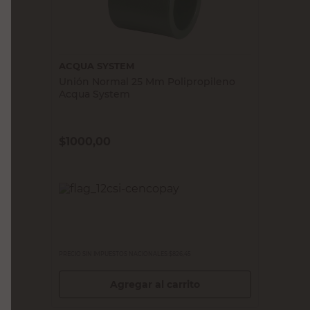
ACQUA SYSTEM
Unión Normal 25 Mm Polipropileno
Acqua System
$
1000,00
PRECIO SIN IMPUESTOS NACIONALES:
$826,45
Agregar al carrito