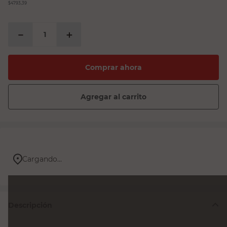
$4793,39
－
＋
Comprar ahora
Agregar al carrito
Cargando...
Descripción