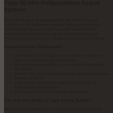
Tapa 50 Mm Polipropileno Acqua
System
Descubrí la tapa de polipropileno de 50 mm Acqua
System, un componente esencial para completar tus
instalaciones de agua. Fabricada con materiales de
primera calidad, esta tapa verde está diseñada para
brindar un cierre seguro y duradero en tus conexiones.
Características Destacadas
Fabricada en Polipropileno Copolímero Random
Tipo 3, material de alta resistencia
Dimensiones de 4,69x5 cm, ideal para conexiones
de 50 mm
Sistema de unión por termofusión que garantiza un
sellado perfecto
Color verde pasto uniforme, que mantiene la
estética de la instalación
Producto nacional de calidad certificada
Por qué nos gusta la Tapa Acqua System
Esta tapa se destaca por su construcción robusta y su