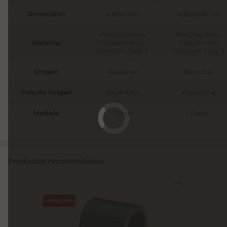
Dimension
4,69x5 cm
4,52x5,06 cm
Polipropileno
Polipropileno
Material
Copolimero
Copolimero
Random Tipo 3
Random Tipo 3
Origen
Nacional
Nacional
País de Origen
Argentina
Argentina
Modelo
Tapa
Codo
Productos recomendados