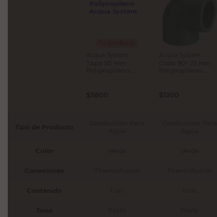
Tu producto
Acqua System
Acqua System
Tapa 50 Mm
Codo 90° 25 Mm
Polipropileno
Polipropileno
Acqua System
Acqua System
$
5800
$
1300
Conducción Para
Conducción Para
Tipo de Producto
Agua
Agua
Color
Verde
Verde
Conexiones
Thermofusion
Thermofusion
Contenido
1 un.
1 un.
Tono
Pasto
Pasto