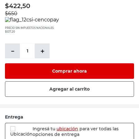
$
422,50
$
650
PRECIO SIN IMPUESTOS NACIONALES:
$537,20
－
＋
Comprar ahora
Agregar al carrito
Entrega
Ingresá tu
ubicación
para ver todas las
opciones de entrega