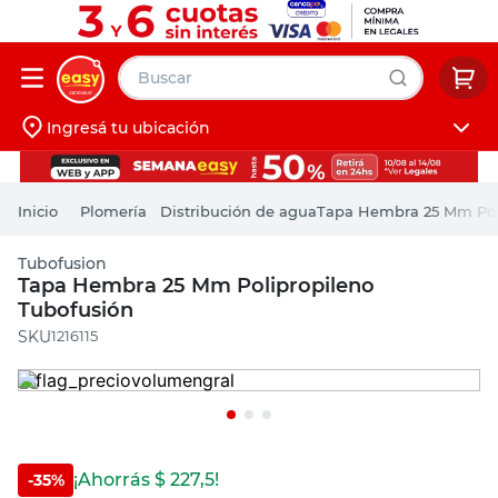
Buscar
Ingresá tu ubicación
muebles
Iniciá sesión
pintura
Plomería
Distribución de agua
Tapa Hembra 25 Mm Pol
escritorio
Tubofusion
puertas
Tapa Hembra 25 Mm Polipropileno
Tubofusión
placard
:
1216115
¡Ahorrás $
227,5
!
-
35
%