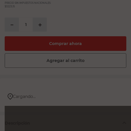
PRECIO SIN IMPUESTOS NACIONALES:
$3223,15
－
＋
Comprar ahora
Agregar al carrito
Cargando...
Descripción