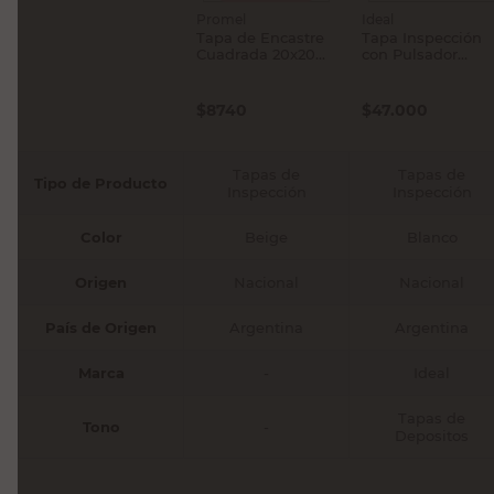
Promel
Ideal
Tapa de Encastre
Tapa Inspección
Cuadrada 20x20
con Pulsador
Cm Beige Promel
Bronce Ideal
$
8740
$
47.000
Tapas de
Tapas de
Tipo de Producto
Inspección
Inspección
Color
Beige
Blanco
Origen
Nacional
Nacional
País de Origen
Argentina
Argentina
Marca
-
Ideal
Tapas de
Tono
-
Depositos