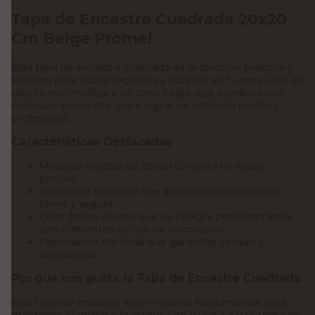
Tapa de Encastre Cuadrada 20x20
Cm Beige Promel
Esta tapa de encastre cuadrada es la solución práctica y
estética para cubrir registros y accesos en tu casa. Con un
diseño minimalista y un tono beige que combina con
cualquier ambiente, vas a lograr un acabado prolijo y
profesional.
Características Destacadas
Medidas exactas de 20x20 Cm para un ajuste
preciso
Diseño de encastre que asegura una instalación
firme y segura
Color beige neutro que se integra perfectamente
con diferentes estilos de decoración
Fabricación nacional que garantiza calidad y
durabilidad
Por qué nos gusta la Tapa de Encastre Cuadrada
Esta tapa de encastre es un recurso fundamental para
mantener el orden y la estética en tu casa. Su sistema de