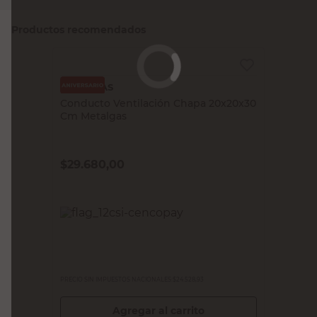
Productos recomendados
METALGAS
Conducto Ventilación Chapa 20x20x30
Cm Metalgas
$
29.680,00
PRECIO SIN IMPUESTOS NACIONALES:
$24.528,93
Agregar al carrito