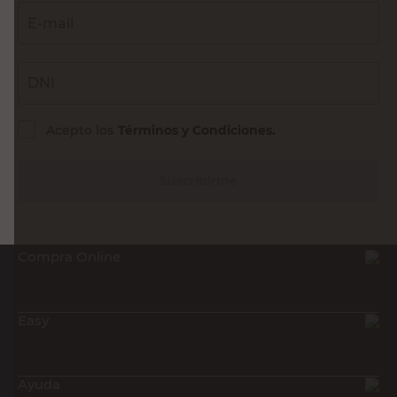
E-mail
DNI
Acepto los
Términos y Condiciones.
Suscribirme
Compra Online
Easy
Ayuda