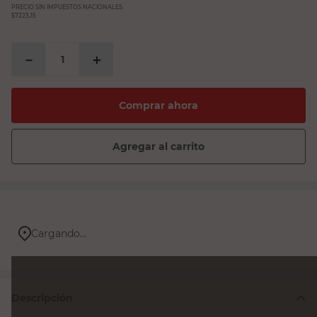
sillon
PRECIO SIN IMPUESTOS NACIONALES:
$7223,15
espejo
－
＋
sillas
vanitory
Comprar ahora
ceramica
Agregar al carrito
Cargando...
Descripción