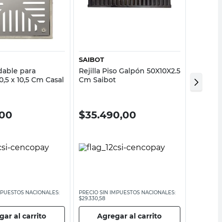
Vista rápida
Vista rápida
SAIBOT
WATER
dable para
Rejilla Piso Galpón 50X10X2.5
Rejilla 
,5 x 10,5 Cm Casal
Cm Saibot
10X50 C
,00
$
35.490,00
$
18.
MPUESTOS NACIONALES:
PRECIO SIN IMPUESTOS NACIONALES:
PRECIO SI
$29.330,58
$15.123,97
ar al carrito
Agregar al carrito
Ag