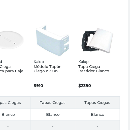
d
Kalop
Kalop
Ciega
Módulo Tapón
Tapa Ciega
ica para Caja
Ciego x 2 Un
Bastidor Blanco
onal Blanca
Blanco Kalop
Universal Kalop
od
$
910
$
2390
pas Ciegas
Tapas Ciegas
Tapas Ciegas
Blanco
Blanco
Blanco
-
-
-