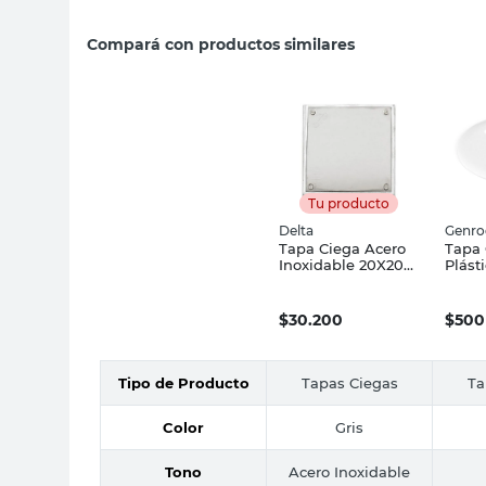
Compará con productos similares
Tu producto
Delta
Genro
Tapa Ciega Acero
Tapa 
Inoxidable 20X20
Plást
Cm Delta
Octog
Genr
$
30.200
$
500
Tipo de Producto
Tapas Ciegas
Ta
Color
Gris
Tono
Acero Inoxidable