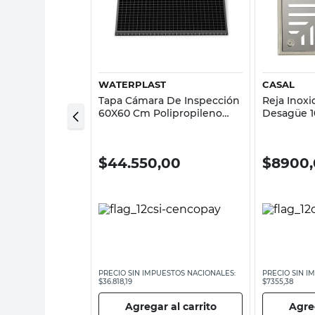
sta rápida
Vista rápida
WATERPLAST
CASAL
lación Metal
Tapa Cámara De Inspección
Reja Inoxi
lta
60X60 Cm Polipropileno
Desagüe 10
Waterplast
,00
$
44.550,00
$
8900
ESTOS NACIONALES:
PRECIO SIN IMPUESTOS NACIONALES:
PRECIO SIN I
$36.818,19
$7355,38
 al carrito
Agregar al carrito
Agreg