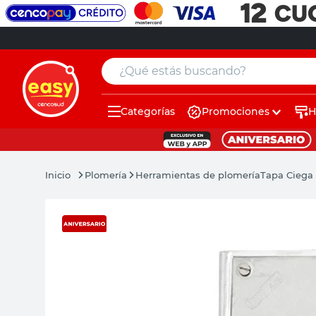
¿Qué estás buscando?
Categorías
Promociones
H
muebles
pintura
Plomería
Herramientas de plomería
Tapa Ciega
escritorio
puertas
placard
espejo
sillas