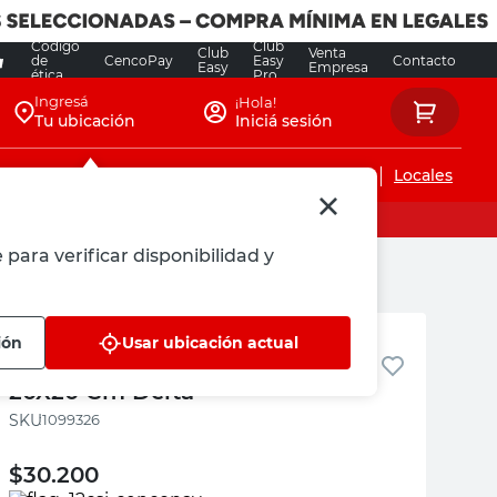
Código
Club
Club
Venta
de
CencoPay
Easy
Contacto
Easy
Empresa
ética
Pro
Ingresá
¡Hola!
Tu ubicación
Iniciá sesión
Servicios de instalaciones
Locales
 para verificar disponibilidad y
Delta
ión
Usar ubicación actual
Tapa Ciega Acero Inoxidable
20X20 Cm Delta
:
1099326
$
30.200