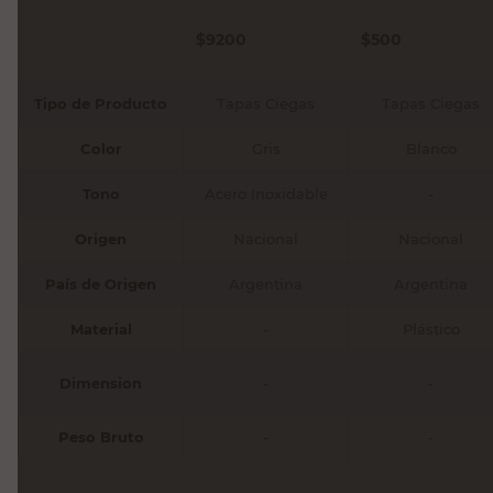
Genrod
$
9200
$
500
Tipo de Producto
Tapas Ciegas
Tapas Ciegas
Color
Gris
Blanco
Tono
Acero Inoxidable
-
Origen
Nacional
Nacional
País de Origen
Argentina
Argentina
Material
-
Plástico
Dimension
-
-
Peso Bruto
-
-