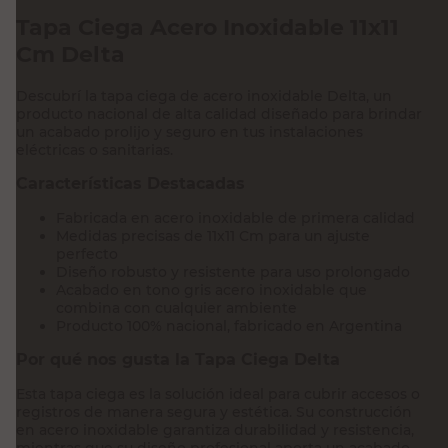
Tapa Ciega Acero Inoxidable 11x11
Cm Delta
Descubrí la tapa ciega de acero inoxidable Delta, un
producto nacional de alta calidad diseñado para brindar
un acabado prolijo y seguro en tus instalaciones
eléctricas o sanitarias.
Características Destacadas
Fabricada en acero inoxidable de primera calidad
Medidas precisas de 11x11 Cm para un ajuste
perfecto
Diseño robusto y resistente para uso prolongado
Acabado en tono gris acero inoxidable que
combina con cualquier ambiente
Producto 100% nacional, fabricado en Argentina
Por qué nos gusta la Tapa Ciega Delta
Esta tapa ciega es la solución ideal para cubrir accesos o
registros de manera segura y estética. Su construcción
en acero inoxidable garantiza durabilidad y resistencia,
mientras que su diseño profesional aporta un acabado