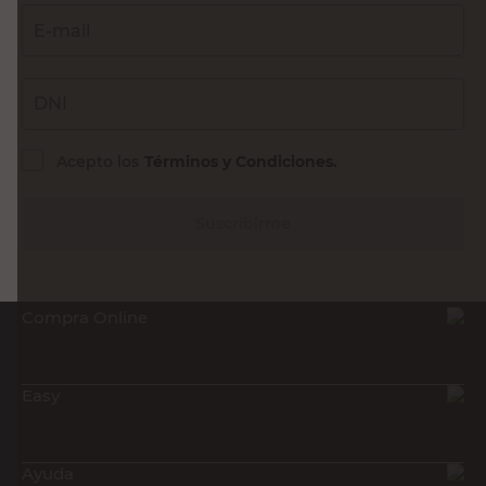
E-mail
DNI
Acepto los
Términos y Condiciones.
Suscribirme
Compra Online
Easy
Ayuda