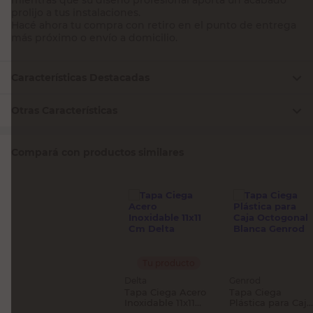
prolijo a tus instalaciones.
Hacé ahora tu compra con retiro en el punto de entrega
más próximo o envío a domicilio.
Características Destacadas
Otras Características
Compará con productos similares
Tu producto
Delta
Genrod
Tapa Ciega Acero
Tapa Ciega
Inoxidable 11x11
Plástica para Caja
Cm Delta
Octogonal Blanca