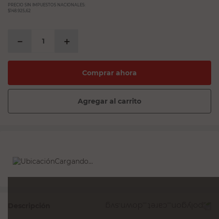
PRECIO SIN IMPUESTOS NACIONALES:
$148.925,62
－
＋
Comprar ahora
Agregar al carrito
Cargando...
Descripción