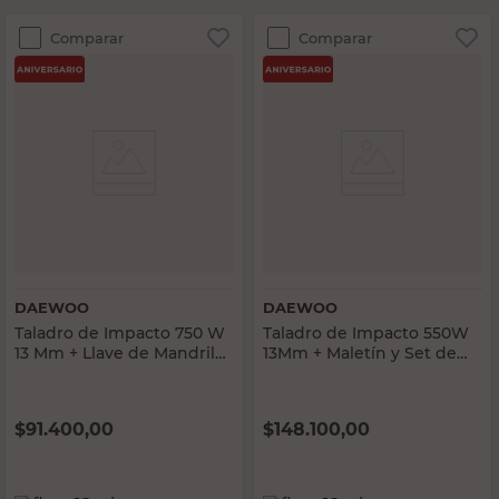
Comparar
Comparar
DAEWOO
DAEWOO
Taladro de Impacto 750 W
Taladro de Impacto 550W
13 Mm + Llave de Mandril
13Mm + Maletín y Set de
DAID750BX Daewoo
Herramientas DAC550E
Daewoo
$
91.400,00
$
148.100,00