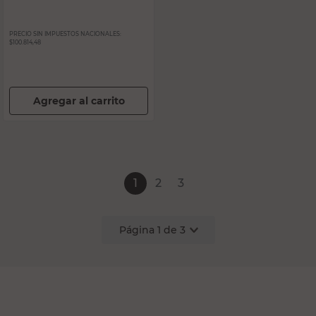
PRECIO SIN IMPUESTOS NACIONALES:
$100.814,48
Agregar al carrito
1
2
3
Página
1
de
3