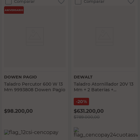
Comparar
Comparar
DOWEN PAGIO
DEWALT
Taladro Percutor 600 W 13
Taladro Atornillador 20V 13
Mm 9993808 Dowen Pagio
Mm + 2 Baterías +
Cargador + Maletín DeWalt
20%
$
98.200,00
$
631.200,00
$
789.000,00