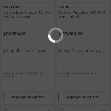
DAEWOO
EINHELL
Amoladora Angular 115 Mm
Taladro Percutor 1010 W 13
750 W Daewoo
Mm Einhell
$
114.150,00
$
157.080,00
PRECIO SIN IMPUESTOS NACIONALES:
PRECIO SIN IMPUESTOS NACIONALES:
$94.338,85
$129.818,19
Agregar al carrito
Agregar al carrito