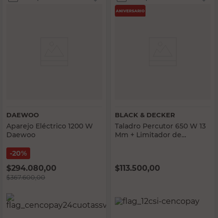
DAEWOO
BLACK & DECKER
Aparejo Eléctrico 1200 W
Taladro Percutor 650 W 13
Daewoo
Mm + Limitador de
Profundidad HD650K
Black & Decker
20%
$
294.080,00
$
113.500,00
$
367.600,00