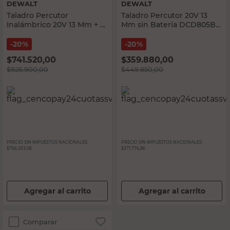
DEWALT
DEWALT
Taladro Percutor
Taladro Percutor 20V 13
Inalámbrico 20V 13 Mm + 2
Mm sin Batería DCD805B
Baterías + Cargador +
DeWalt
Maletín DeWalt
20%
20%
$
741.520,00
$
359.880,00
$
926.900,00
$
449.850,00
PRECIO SIN IMPUESTOS NACIONALES:
PRECIO SIN IMPUESTOS NACIONALES:
$766.033,06
$371.776,86
Agregar al carrito
Agregar al carrito
Comparar