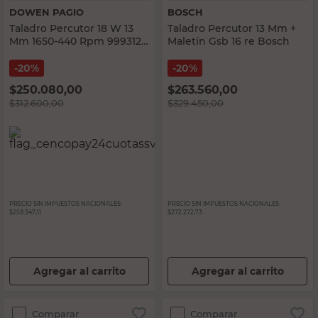
DOWEN PAGIO
BOSCH
Taladro Percutor 18 W 13
Taladro Percutor 13 Mm +
Mm 1650-440 Rpm 9993121
Maletín Gsb 16 re Bosch
Dowen Pagio
20%
20%
$
250.080,00
$
263.560,00
$
312.600,00
$
329.450,00
PRECIO SIN IMPUESTOS NACIONALES:
PRECIO SIN IMPUESTOS NACIONALES:
$258.347,11
$272.272,73
Agregar al carrito
Agregar al carrito
Comparar
Comparar