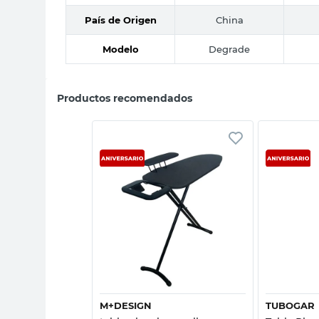
País de Origen
China
Modelo
Degrade
Productos recomendados
sta rápida
Vista rápida
M+DESIGN
TUBOGAR