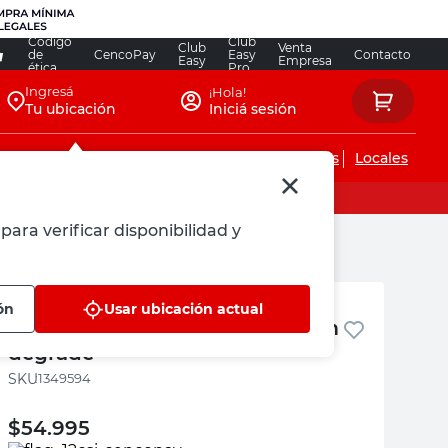
Código
Club
Club
Venta
de
CencoPay
Easy
Contacto
Easy
Empresa
ética
Pro
Ingresá
¡Hola!
Tu ubicación
Iniciá sesión
Servicios de instalaciones
Locales
para verificar disponibilidad y
M+Design
ón
Usar ubicación actual
tabla planchar madera 91x30cm
degrade
:
1349594
$
54.995