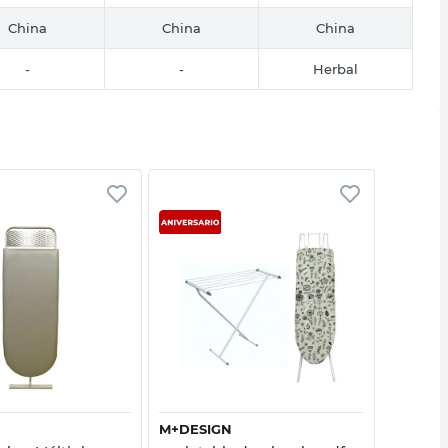
China
China
China
-
-
Herbal
Vista rápida
Vista rápida
M+DESIGN
SABELC