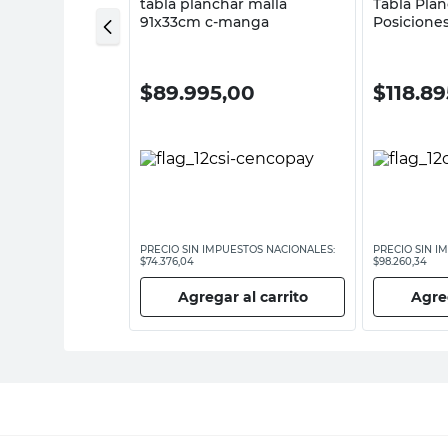
nchar 118X34
tabla planchar malla
Tabla Plan
 Descan-c
91x33cm c-manga
Posicione
Tubogar
00
$
89.995,00
$
118.8
ESTOS NACIONALES:
PRECIO SIN IMPUESTOS NACIONALES:
PRECIO SIN I
$74.376,04
$98.260,34
 al carrito
Agregar al carrito
Agreg