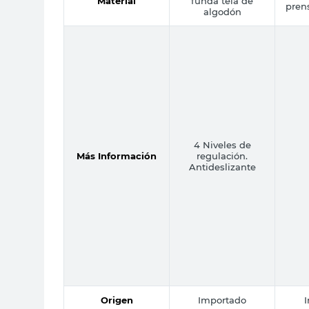
Material
funda tela de
prens
algodón
4 Niveles de
Más Información
regulación.
Antideslizante
Origen
Importado