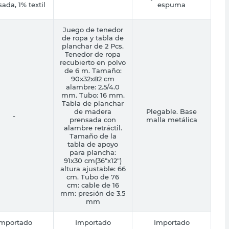
ada, 1% textil
espuma
Juego de tenedor
de ropa y tabla de
planchar de 2 Pcs.
Tenedor de ropa
recubierto en polvo
de 6 m. Tamaño:
90x32x82 cm
alambre: 2.5/4.0
mm. Tubo: 16 mm.
Tabla de planchar
de madera
Plegable. Base
-
prensada con
malla metálica
alambre retráctil.
Tamaño de la
tabla de apoyo
para plancha:
91x30 cm(36"x12")
altura ajustable: 66
cm. Tubo de 76
cm: cable de 16
mm: presión de 3.5
mm
Importado
Importado
Importado