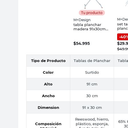
Tu producto
M+Des
M+Design
set t
tabla planchar
planc
madera 91x30cm
tend 
degrade
-
40
$
54.995
$
29.
$
49.9
Tipo de Producto
Tablas de Planchar
Tabla
Color
Surtido
Alto
91 cm
Ancho
30 cm
Dimension
91 x 30 cm
Reeswood, hierro,
65% 
Composición
plástico, esponja,
3