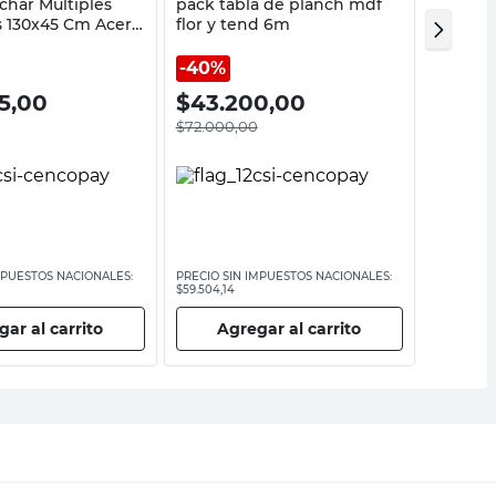
char Múltiples
pack tabla de planch mdf
Tabla d
s 130x45 Cm Acero
flor y tend 6m
Metal F
Sabelco
40%
95,00
$
43.200,00
$
99.
$
72.000,00
MPUESTOS NACIONALES:
PRECIO SIN IMPUESTOS NACIONALES:
PRECIO SI
$59.504,14
$82.640,50
ar al carrito
Agregar al carrito
Ag