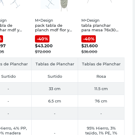
ign
M+Design
M+Design
abla de
pack tabla de
tabla planchar
har mdf y
planch mdf flor y
para mesa 76x30
6mt sb.
tend 6m
herbal
%
-
40
%
-
40
%
997
$
43.200
$
21.600
95
$
72.000
$
36.000
s de Planchar
Tablas de Planchar
Tablas de Planchar
Surtido
Surtido
Rosa
-
33 cm
11.5 cm
-
6.5 cm
76 cm
-
-
-
Hierro, 4% PP,
95% Hierro, 3%
0% madera
-
tejido, 1% PE, 1%