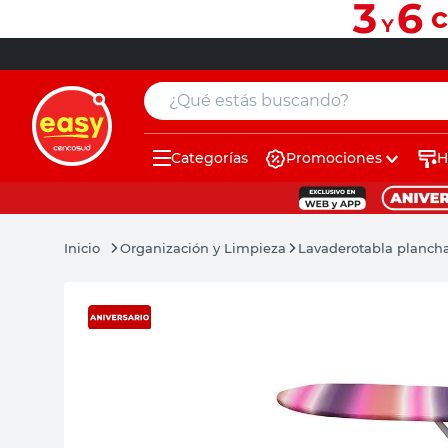
¿Qué estás buscando?
Categorías
Promociones
H
muebles
pintura
Organización y Limpieza
Lavadero
tabla planch
escritorio
puertas
placard
sillon
espejo