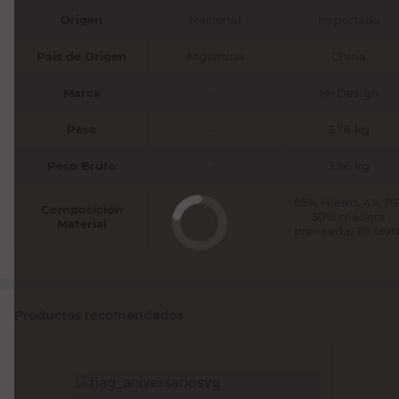
Origen
Nacional
Importado
País de Origen
Argentina
China
Marca
-
M+Design
Peso
-
3.76 kg
Peso Bruto
-
3.96 kg
65% Hierro, 4% PP
Composición
-
30% madera
Material
prensada, 1% texti
Productos recomendados