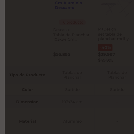
Tu producto
M+Design
Descan-c
set tabla de
Tabla de Planchar
planchar mdf y
103x34 Cm
tend 6mt sb.
Aluminio Descan-
-
40
%
c
$
56.895
$
29.997
$
49.995
Tablas de
Tablas de
Tipo de Producto
Planchar
Planchar
Color
Surtido
Surtido
Dimension
103x34 cm
-
Material
Aluminio
-