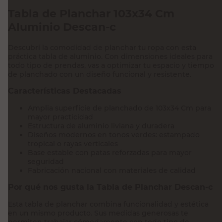
Tabla de Planchar 103x34 Cm
Aluminio Descan-c
Descubrí la comodidad de planchar tu ropa con esta
práctica tabla de aluminio. Con dimensiones ideales para
todo tipo de prendas, vas a optimizar tu espacio y tiempo
de planchado con un diseño funcional y resistente.
Características Destacadas
Amplia superficie de planchado de 103x34 Cm para
mayor practicidad
Estructura de aluminio liviana y duradera
Diseños modernos en tonos verdes: estampado
tropical o rayas verticales
Base estable con patas reforzadas para mayor
seguridad
Fabricación nacional con materiales de calidad
Por qué nos gusta la Tabla de Planchar Descan-c
Esta tabla de planchar combina funcionalidad y estética
en un mismo producto. Sus medidas generosas te
permiten trabajar cómodamente con todo tipo de