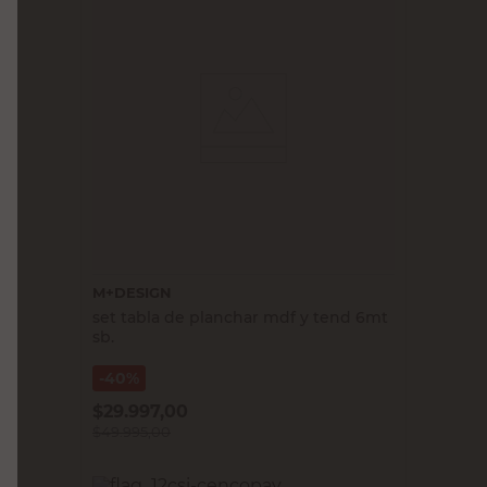
M+DESIGN
set tabla de planchar mdf y tend 6mt
sb.
40%
$
29.997,00
$
49.995,00