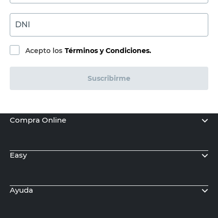
TEL
Tornillo Cabeza Tanque 3,97X12,7 Mm
Para Steel Framing TEL
$
5310,00