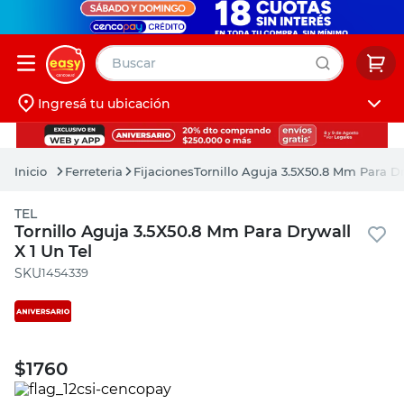
Buscar
Ingresá tu ubicación
muebles
Iniciá sesión
pintura
Ferreteria
Fijaciones
Tornillo Aguja 3.5X50.8 Mm Para Dr
escritorio
TEL
puertas
Tornillo Aguja 3.5X50.8 Mm Para Drywall
X 1 Un Tel
placard
:
1454339
$
1760