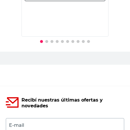
Yeso - Perfiles -
Chapa - Perfiles 
Uso
Steel Framing -
Steel Framing -
Recomendado
Drywall
Drywall - Metal
Más Información
Rosca Total
Rosca Total
Origen
Nacional
Nacional
País de Origen
Argentina
Argentina
Embalaje
Mini Blister
Blister
Productos recomendados