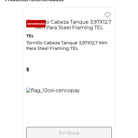
Tu producto
TEL
TEL
Tornillo Aguja
Tornillo Aguja T1
3.5X50.8 Mm Para
4,2X14,2 Mm Steel
Drywall X 1 Un Tel
Framing X 100 Un
Tel
$
1760
$
7240
Tipo de Producto
Tornillos Fijación
Tornillos Fijación
Color
Gris
Gris
Acabado
Fosfato
Cincado - Fosfat
Diámetro
3,5 Mm
4,2 Mm
Largo
50,8 Mm
14,2 Mm