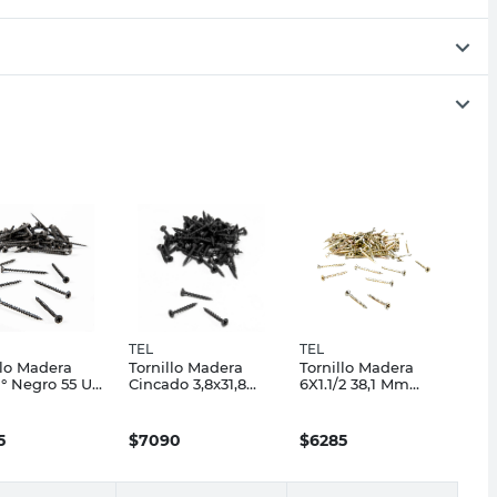
TEL
TEL
llo Madera
Tornillo Madera
Tornillo Madera
° Negro 55 Un
Cincado 3,8x31,8
6X1.1/2 38,1 Mm
Mm X 90 Un TEL
Carpintería 75 Un
Tel
5
$
7090
$
6285