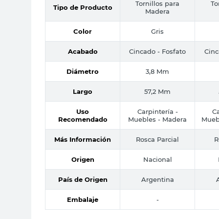
Tornillos para
To
Tipo de Producto
Madera
Color
Gris
Acabado
Cincado - Fosfato
Cinc
Diámetro
3,8 Mm
Largo
57,2 Mm
Uso
Carpintería -
Ca
Recomendado
Muebles - Madera
Mueb
Más Información
Rosca Parcial
R
Origen
Nacional
País de Origen
Argentina
Embalaje
-