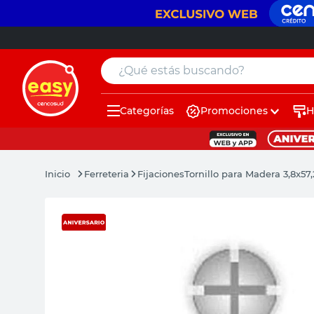
¿Qué estás buscando?
Categorías
Promociones
H
muebles
pintura
Ferreteria
Fijaciones
Tornillo para Madera 3,8x57
escritorio
puertas
placard
sillon
espejo