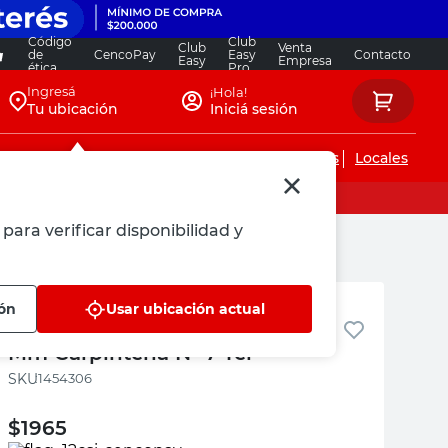
Código
Club
Club
Venta
de
CencoPay
Easy
Contacto
Easy
Empresa
ética
Pro
Ingresá
¡Hola!
Tu ubicación
Iniciá sesión
Servicios de instalaciones
Locales
para verificar disponibilidad y
TEL
ión
Usar ubicación actual
Tornillo para Madera 3,8x57,2
Mm Carpintería N° 7 Tel
:
1454306
$
1965