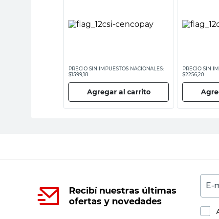
ESTOS NACIONALES:
PRECIO SIN IMPUESTOS NACIONALES:
PRECIO SIN I
$1599,18
$2256,20
 al carrito
Agregar al carrito
Agreg
E-m
Recibí nuestras últimas
ofertas y novedades