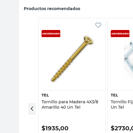
Productos recomendados
sta rápida
Vista rápida
TEL
TEL
era 3,8X38,1 Mm
Tornillo para Madera 4X3/8
Tornillo F
1 Un Tel
Amarillo 40 Un Tel
Un Tel
$
1935,00
$
2730,