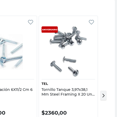
Vista rápida
Vista rápida
TEL
TEL
ijación 6X11/2 Cm 6
Tornillo Tanque 3,97x38,1
Tornill
Mm Steel Framing X 20 Un
4,8X12,
Tel
Metal 1
00
$
2360,00
$
236