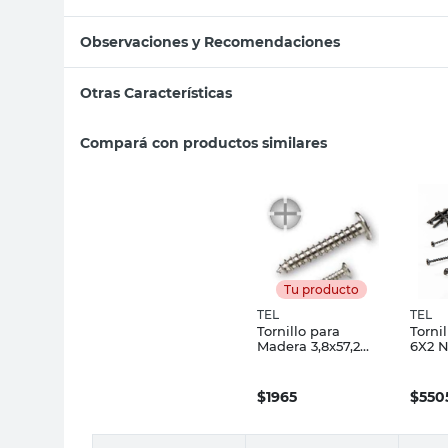
Observaciones y Recomendaciones
Otras Características
Compará con productos similares
Tu producto
TEL
TEL
Tornillo para
Torni
Madera 3,8x57,2
6X2 N
Mm Carpintería N°
Tel
7 Tel
$
1965
$
550