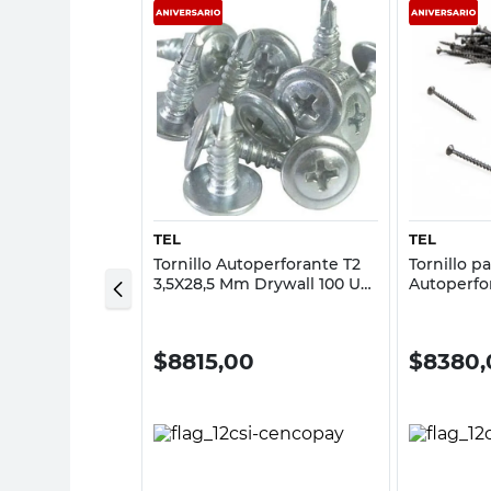
sta rápida
Vista rápida
TEL
TEL
era 5,6X63,5 Mm
Tornillo Autoperforante T2
Tornillo p
el
3,5X28,5 Mm Drywall 100 Un
Autoperfo
Tel
0
$
8815,00
$
8380,