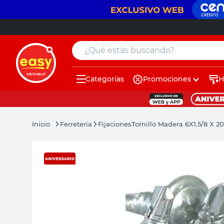
¿Qué estás buscando?
Categorías
Promociones
H
muebles
pintura
Ferreteria
Fijaciones
Tornillo Madera 6X1.5/8 X 2
escritorio
puertas
placard
sillon
espejo