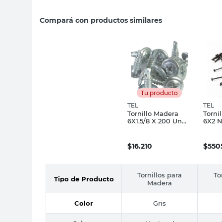
Compará con productos similares
Tu producto
TEL
TEL
Tornillo Madera
Torni
6X1.5/8 X 200 Un
6X2 N
Tel
Tel
$
16.210
$
550
Tornillos para
To
Tipo de Producto
Madera
Color
Gris