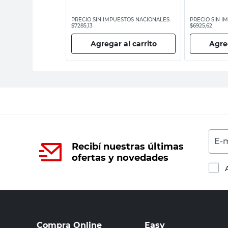
ESTOS NACIONALES:
PRECIO SIN IMPUESTOS NACIONALES:
PRECIO SIN I
$7285,13
$6925,62
 al carrito
Agregar al carrito
Agreg
E-m
Recibí nuestras últimas
ofertas y novedades
Compra Online
Easy