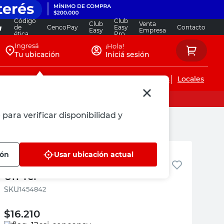
Código
Club
Club
Venta
de
CencoPay
Easy
Contacto
Easy
Empresa
ética
Pro
Ingresá
¡Hola!
Tu ubicación
Iniciá sesión
Servicios de instalaciones
Locales
para verificar disponibilidad y
TEL
ión
Usar ubicación actual
Tornillo Madera 6X1.5/8 X 200
Un Tel
:
1454842
$
16.210