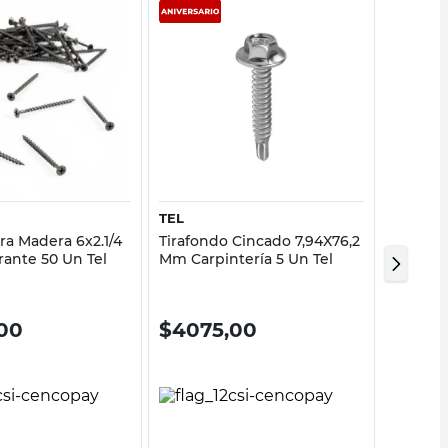
Vista rápida
Vista rápida
TEL
TEL
ara Madera 6x2.1/4
Tirafondo Cincado 7,94X76,2
Tirafon
rante 50 Un Tel
Mm Carpintería 5 Un Tel
Carpint
00
$
4075,00
$
178