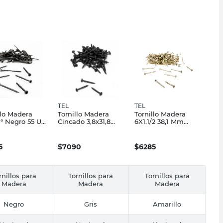
TEL
TEL
llo Madera
Tornillo Madera
Tornillo Madera
° Negro 55 Un
Cincado 3,8x31,8
6X1.1/2 38,1 Mm
Mm X 90 Un TEL
Carpintería 75 Un
Tel
5
$
7090
$
6285
rnillos para
Tornillos para
Tornillos para
Madera
Madera
Madera
Negro
Gris
Amarillo