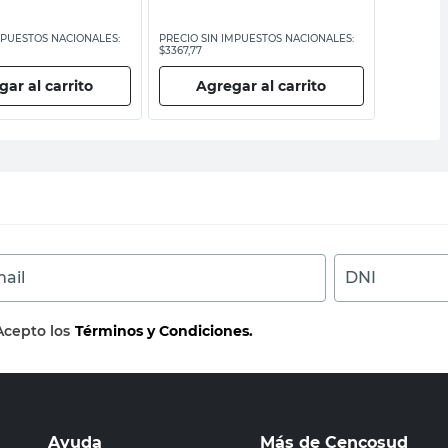
MPUESTOS NACIONALES:
PRECIO SIN IMPUESTOS NACIONALES:
PRECIO SI
$3367,77
$1471,08
ar al carrito
Agregar al carrito
Ag
ail
DNI
Acepto los
Términos y Condiciones.
Ayuda
Más de Cencosud