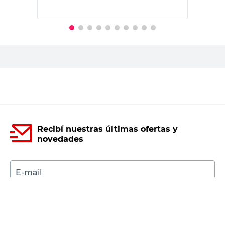
PRECIO SIN IMPUESTOS NACIONALES:
$20.347,11
Agregar al carrito
Recibí nuestras últimas ofertas y
novedades
E-mail
DNI