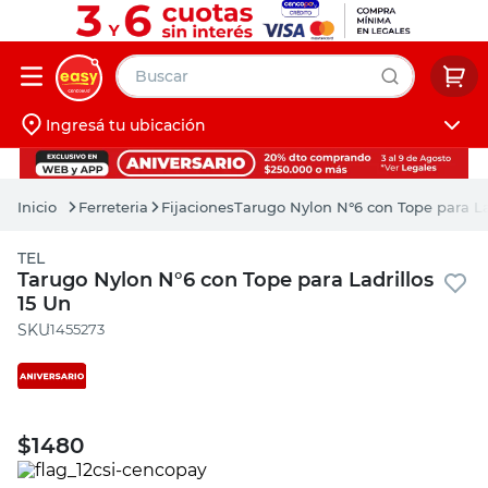
Buscar
Ingresá tu ubicación
muebles
Iniciá sesión
pintura
Ferreteria
Fijaciones
Tarugo Nylon N°6 con Tope para La
escritorio
TEL
puertas
Tarugo Nylon N°6 con Tope para Ladrillos
15 Un
placard
:
1455273
$
1480