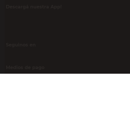
Descargá nuestra App!
Seguinos en
Medios de pago
Atención al cliente
0810-999-EASY(3279)
0800-555-0055
Botón de arrepentimiento