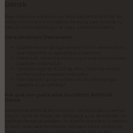
Dansk
Dale vida a tus espacios con esta suculenta artificial de
estilo moderno y minimalista. Perfecta para decorar tu
casa sin preocuparte por el riego o mantenimiento.
Características Destacadas
Diseño realista de suculenta en color verde oscuro
que mantiene su apariencia impecable
Maceta de cerámica en tono gris que combina con
cualquier decoración
Tamaño ideal de 10 Cm de alto y 9 Cm de ancho,
perfecta para espacios reducidos
Fabricada en polipropileno de alta calidad que
asegura su durabilidad
Por qué nos gusta esta Suculenta Artificial
Dansk
Esta planta artificial es la solución perfecta para quienes
buscan darle un toque de naturaleza a sus ambientes sin
dedicar tiempo al cuidado. Su diseño compacto y realista
la hace ideal para escritorios, repisas o como centro de
mesa, manteniendo su belleza intacta todo el año.