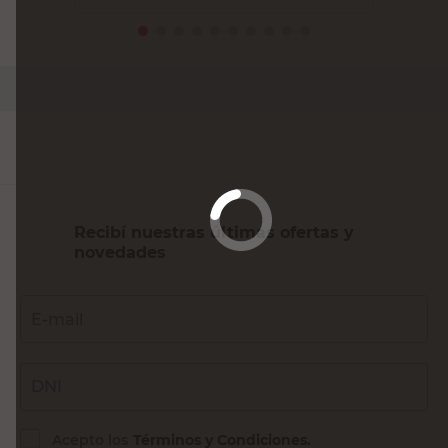
PRECIO SIN IMPUESTOS NACIONALES:
$20.652,90
Agregar al carrito
Recibí nuestras últimas ofertas y
novedades
E-mail
DNI
Acepto los
Términos y Condiciones.