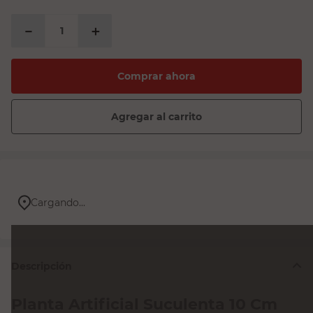
－
＋
Comprar ahora
Agregar al carrito
Cargando...
Descripción
Planta Artificial Suculenta 10 Cm