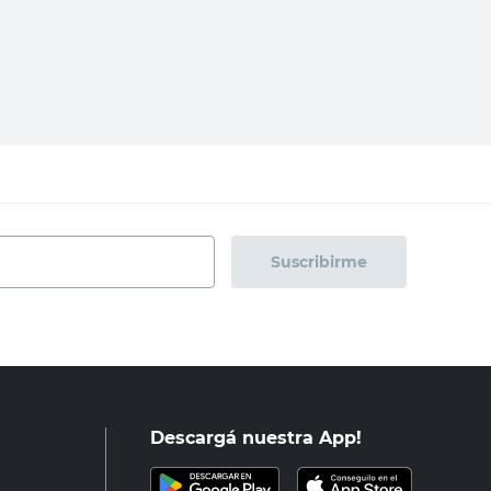
$3219,01
$1896,
regar al carrito
Agregar al carrito
Suscribirme
Descargá nuestra App!