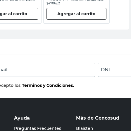
$4706,62
$14.954,55
ar al carrito
Agregar al carrito
Ag
ail
DNI
Acepto los
Términos y Condiciones.
Ayuda
Más de Cencosud
Preguntas Frecuentes
Blaisten