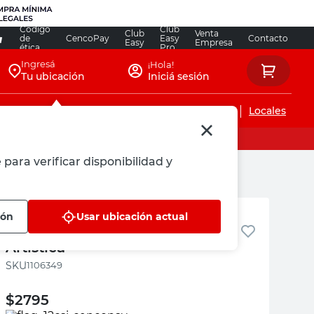
Código
Club
Club
Venta
de
CencoPay
Easy
Contacto
Easy
Empresa
ética
Pro
Ingresá
¡Hola!
Tu ubicación
Iniciá sesión
Servicios de instalaciones
Locales
 para verificar disponibilidad y
Eq
ión
Usar ubicación actual
Stencil Mariposa 10x10 Cm Eq
Artística
:
1106349
$
2795