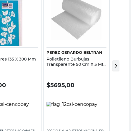
Vista rápida
Vista rápida
PEREZ GERARDO BELTRAN
PEREZ 
ores 135 X 300 Mm
Polietileno Burbujas
Cartón
Transparente 50 Cm X 5 Mts
25 Mts 
Anti Golpes Perez Gerardo
Gerardo
Beltran
00
$
5695,00
$
18.
MPUESTOS NACIONALES:
PRECIO SIN IMPUESTOS NACIONALES:
PRECIO SI