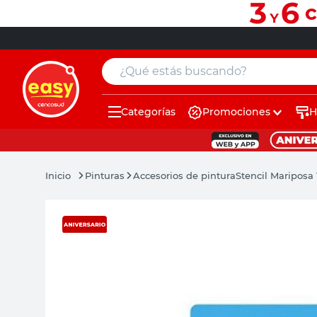
¿Qué estás buscando?
Categorías
Promociones
H
muebles
pintura
Pinturas
Accesorios de pintura
Stencil Mariposa 
escritorio
puertas
placard
sillon
espejo