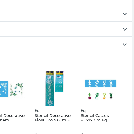
Eq
Eq
il Decorativo
Stencil Decorativo
Stencil Cactus
nero
Floral 14x30 Cm Eq
4.5x17 Cm Eq
osas 15X15
Artística
q