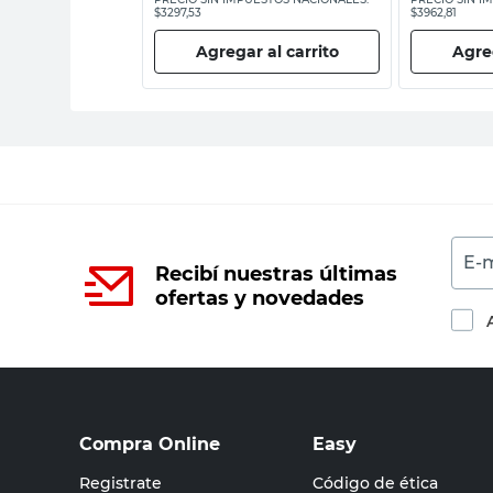
$3297,53
$3962,81
 al carrito
Agregar al carrito
Agreg
E-m
Recibí nuestras últimas
ofertas y novedades
Compra Online
Easy
Registrate
Código de ética