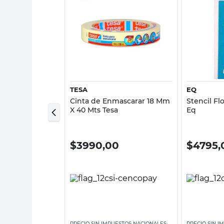
sta rápida
Vista rápida
TESA
EQ
mascarar 36 Mm
Cinta de Enmascarar 18 Mm
Stencil Fl
le A
X 40 Mts Tesa
Eq
0
$
3990,00
$
4795,
ESTOS NACIONALES:
PRECIO SIN IMPUESTOS NACIONALES:
PRECIO SIN I