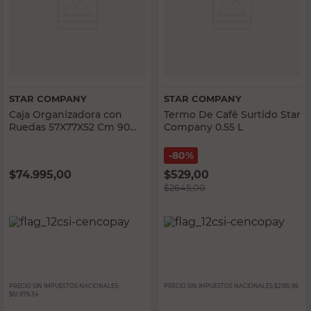
STAR COMPANY
STAR COMPANY
Caja Organizadora con
Termo De Café Surtido Star
Ruedas 57X77X52 Cm 90
Company 0.55 L
Lts Polipropileno
Transparente Star
80%
Company
$
74.995,00
$
529,00
$
2645,00
PRECIO SIN IMPUESTOS NACIONALES:
PRECIO SIN IMPUESTOS NACIONALES:
$2185,96
$61.979,34