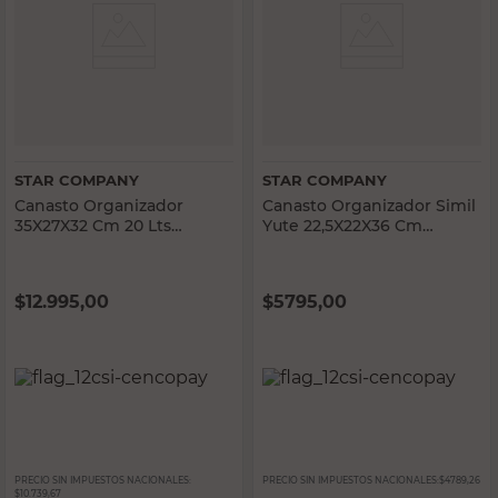
STAR COMPANY
STAR COMPANY
Canasto Organizador
Canasto Organizador Simil
35X27X32 Cm 20 Lts
Yute 22,5X22X36 Cm
Polipropileno Símil Yute
Polipropileno
Surtido Star Company
Transparente Star
Company
$
12.995,00
$
5795,00
PRECIO SIN IMPUESTOS NACIONALES:
PRECIO SIN IMPUESTOS NACIONALES:
$4789,26
$10.739,67