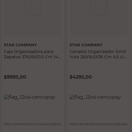
STAR COMPANY
STAR COMPANY
Caja Organizadora para
Canasto Organizador Simil
Zapatos 37X26X31.5 Cm 14
Yute 26X19.5X36 Cm 4.5 Lts
Lts Polipropileno
Polipropileno
Transparente Star
Transparente Star
Company
Company
$
9995,00
$
4295,00
PRECIO SIN IMPUESTOS NACIONALES:
$8260,34
PRECIO SIN IMPUESTOS NACIONALES:
$3549,59