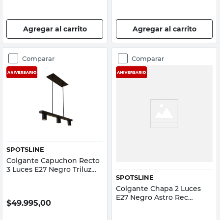
Agregar al carrito
Agregar al carrito
Comparar
Comparar
SPOTSLINE
Colgante Capuchon Recto
3 Luces E27 Negro Triluz
SPOTSLINE
Spotsline
Colgante Chapa 2 Luces
E27 Negro Astro Rec
$
49.995,00
Spotsline