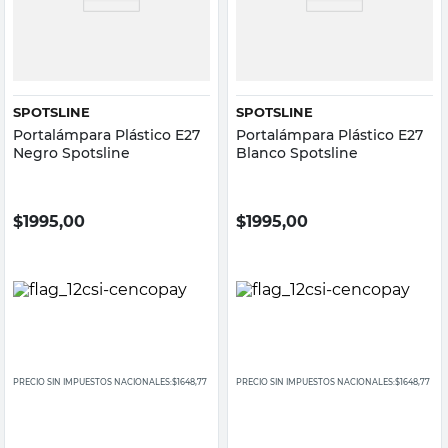
SPOTSLINE
SPOTSLINE
Portalámpara Plástico E27
Portalámpara Plástico E27
Negro Spotsline
Blanco Spotsline
$
1995,00
$
1995,00
PRECIO SIN IMPUESTOS NACIONALES:
$1648,77
PRECIO SIN IMPUESTOS NACIONALES:
$1648,77