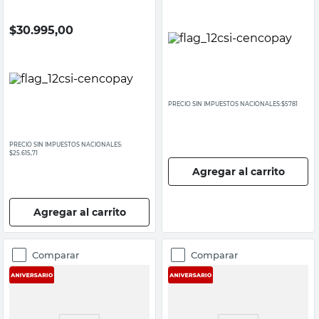
$
30.995,00
PRECIO SIN IMPUESTOS NACIONALES:
$5781
PRECIO SIN IMPUESTOS NACIONALES:
$25.615,71
Agregar al carrito
Agregar al carrito
Comparar
Comparar