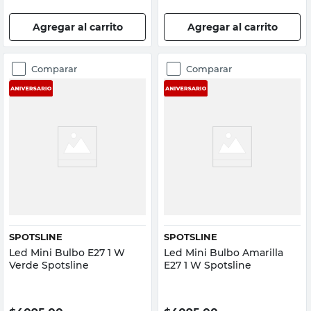
Agregar al carrito
Agregar al carrito
Comparar
Comparar
SPOTSLINE
SPOTSLINE
Led Mini Bulbo E27 1 W
Led Mini Bulbo Amarilla
Verde Spotsline
E27 1 W Spotsline