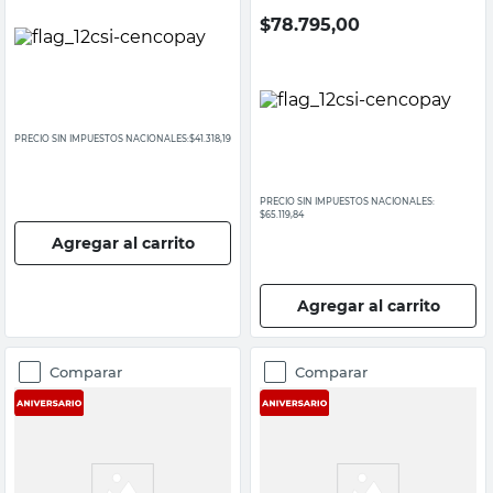
$
78.795,00
PRECIO SIN IMPUESTOS NACIONALES:
$41.318,19
PRECIO SIN IMPUESTOS NACIONALES:
$65.119,84
Agregar al carrito
Agregar al carrito
Comparar
Comparar