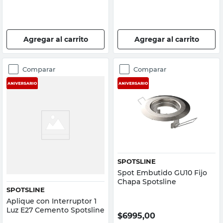
Agregar al carrito
Agregar al carrito
Comparar
Comparar
SPOTSLINE
Spot Embutido GU10 Fijo
Chapa Spotsline
SPOTSLINE
Aplique con Interruptor 1
Luz E27 Cemento Spotsline
$
6995,00