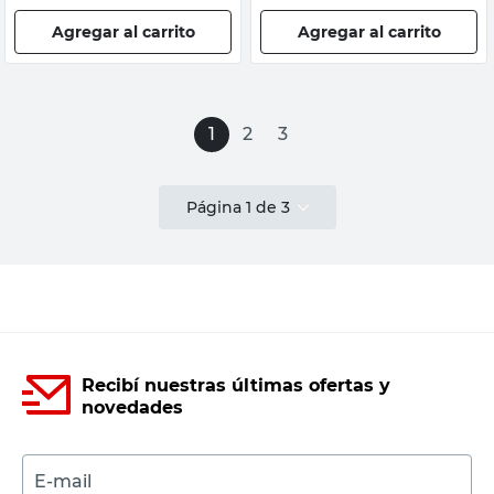
Agregar al carrito
Agregar al carrito
1
2
3
Página
1
de
3
Recibí nuestras últimas ofertas y
novedades
E-mail