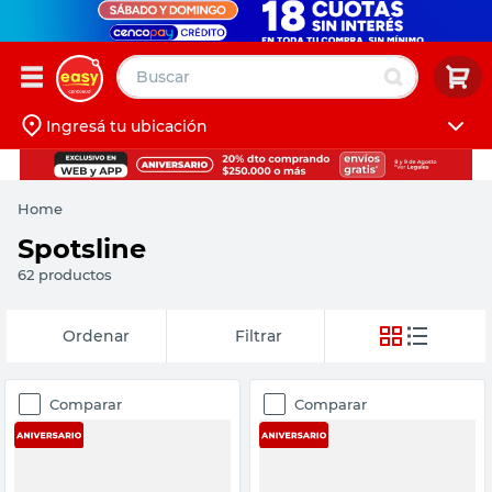
Buscar
Ingresá tu ubicación
muebles
Iniciá sesión
pintura
Home
escritorio
Spotsline
puertas
62
productos
placard
Fecha de
Filtrar
release
Comparar
Comparar