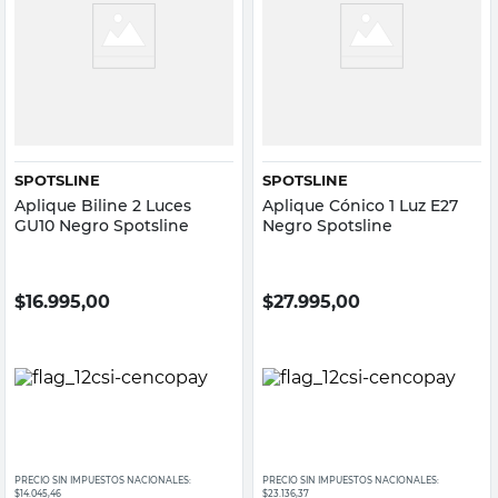
SPOTSLINE
SPOTSLINE
Aplique Biline 2 Luces
Aplique Cónico 1 Luz E27
GU10 Negro Spotsline
Negro Spotsline
$
16.995,00
$
27.995,00
PRECIO SIN IMPUESTOS NACIONALES:
PRECIO SIN IMPUESTOS NACIONALES:
$14.045,46
$23.136,37