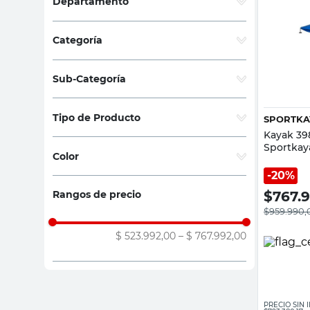
Departamento
sillon
Jardín y Aire Libre
(
2
)
vanitory
Categoría
ceramica
Tiempo libre
(
2
)
Sub-Categoría
Botes y Kayaks
(
2
)
Tipo de Producto
SPORTKA
Kayak 39
Kayak
(
2
)
Sportkay
Color
20%
Rosa
(
1
)
$
767.
Rangos de precio
Azul
(
1
)
$
959.990,
$ 523.992,00
–
$ 767.992,00
PRECIO SIN