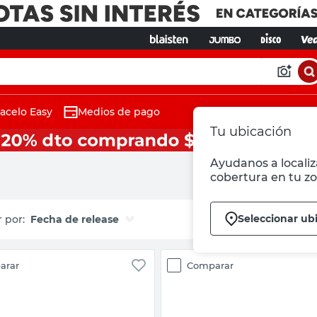
acelo Easy
Medios de pago
Tu ubicación
Ayudanos a localiza
cobertura en tu zo
Seleccionar ub
Fecha de release
arar
Comparar