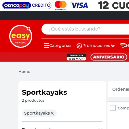
¿Qué estás buscando?
Categorías
Promociones
H
muebles
pintura
Home
escritorio
puertas
Sportkayaks
placard
2
productos
Comp
espejo
Sportkayaks
sillas