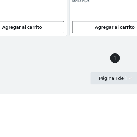
$541.314,05
Agregar al carrito
Agregar al carrito
1
Página
1
de
1