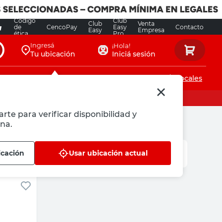
Código
Club
Club
Venta
de
CencoPay
Easy
Contacto
Easy
Empresa
ética
Pro
Ingresá
¡Hola!
Tu ubicación
Iniciá sesión
Servicios de instalaciones
Locales
rte para verificar disponibilidad y
na.
icación
Usar ubicación actual