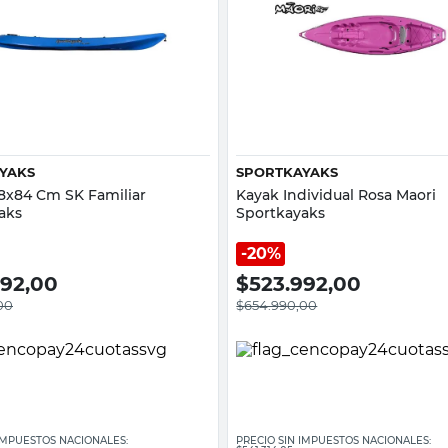
Vista rápida
Vista rápida
YAKS
SPORTKAYAKS
8x84 Cm SK Familiar
Kayak Individual Rosa Maori
aks
Sportkayaks
20%
992,00
$
523.992,00
00
$
654.990,00
 IMPUESTOS NACIONALES:
PRECIO SIN IMPUESTOS NACIONALES: