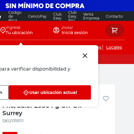
Código
Club
Club
Venta
de
CencoPay
Easy
Contacto
Easy
Empresa
ética
Pro
Ingresá
¡Hola!
Tu ubicación
Iniciá sesión
Servicios de instalaciones
Locales
ara verificar disponibilidad y
Surrey
ón
Usar ubicación actual
Aire Acondicionado Split
Frío/Calor 2950 Fg On-Off
Surrey
:
1355111