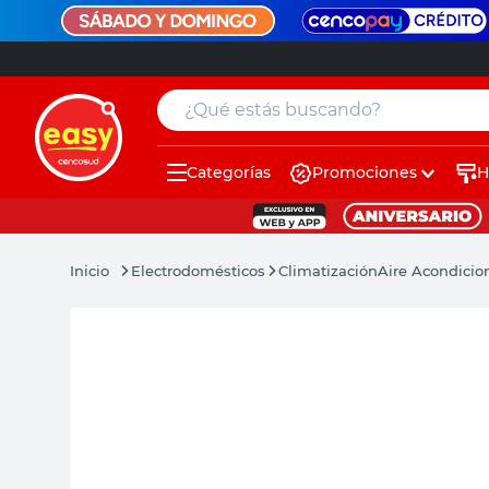
¿Qué estás buscando?
Categorías
Promociones
H
muebles
pintura
Electrodomésticos
Climatización
Aire Acondicion
escritorio
puertas
placard
espejo
sillas