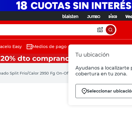
acelo Easy
Medios de pago
Tu ubicación
Ayudanos a localizarte p
ado Split Frío/Calor 2950 Fg On-Off Surrey
cobertura en tu zona.
Seleccionar ubicaci