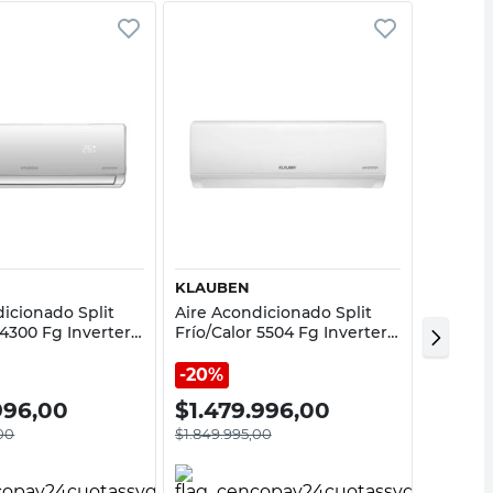
Vista rápida
Vista rápida
KLAUBEN
HYUND
icionado Split
Aire Acondicionado Split
Aire Ac
 4300 Fg Inverter
Frío/Calor 5504 Fg Inverter
Frío/Ca
5000FCW Hyunday
KL11INV-6000FC Klauben
HY11IN
20%
20%
.996,00
$
1.479.996,00
$
719
00
$
1.849.995,00
$
899.99