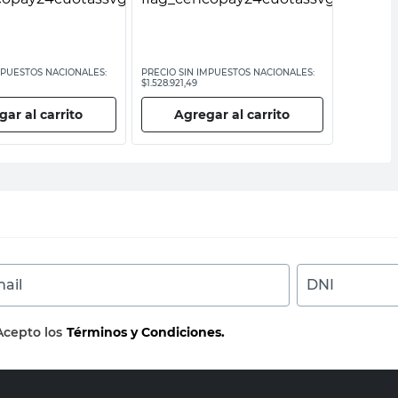
MPUESTOS NACIONALES:
PRECIO SIN IMPUESTOS NACIONALES:
PRECIO SI
$1.528.921,49
$743.797,5
ar al carrito
Agregar al carrito
Ag
ail
DNI
Acepto los
Términos y Condiciones.