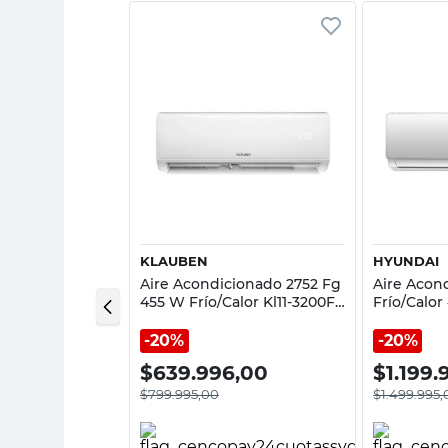
sta rápida
Vista rápida
KLAUBEN
HYUNDAI
ionado Split
Aire Acondicionado 2752 Fg
Aire Acond
300 Fg On-Off
455 W Frío/Calor Kl11-3200Fc
Frío/Calor
BGH
Klauben
HY11INV-
20%
20%
6,00
$
639.996,00
$
1.199
$
799.995,00
$
1.499.995,