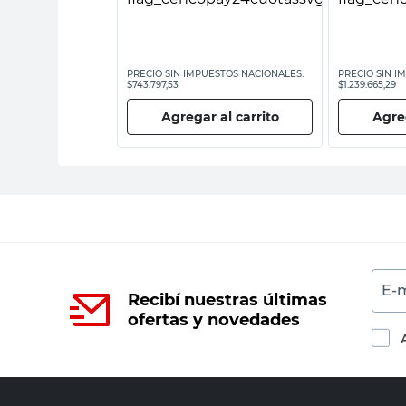
ESTOS NACIONALES:
PRECIO SIN IMPUESTOS NACIONALES:
PRECIO SIN I
$743.797,53
$1.239.665,29
 al carrito
Agregar al carrito
Agreg
E-m
Recibí nuestras últimas
ofertas y novedades