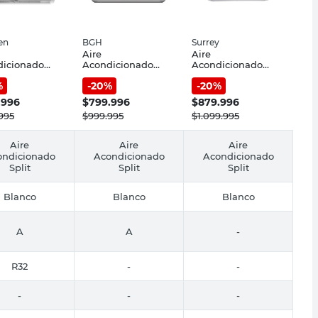
en
BGH
Surrey
Aire
Aire
dicionado
Acondicionado
Acondicionado
Fg 455 W
Split Frío/Calor
Split Frío/Calor
%
-
20
%
-
20
%
alor Kl11-
2300 Fg On-Off
2348 Fg On-Off
Fc Klauben
BS26WCCR BGH
Surrey
.996
$
799.996
$
879.996
995
$
999.995
$
1.099.995
Aire
Aire
Aire
ondicionado
Acondicionado
Acondicionado
Split
Split
Split
Blanco
Blanco
Blanco
A
A
-
R32
-
-
-
-
-