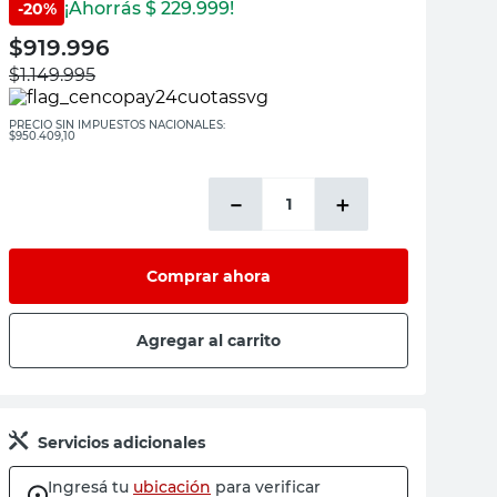
¡Ahorrás $
229.999
!
-
20
%
$
919.996
$
1.149.995
PRECIO SIN IMPUESTOS NACIONALES:
$950.409,10
－
＋
Comprar ahora
Agregar al carrito
Servicios adicionales
Ingresá tu
ubicación
para verificar