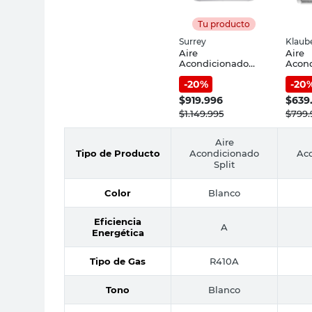
Tu producto
Surrey
Klaub
Aire
Aire
Acondicionado
Acon
Split Frío/Calor
2752 
-
20
%
-
20
2950 Fg On-Off
Frío/C
Surrey
3200
$
919.996
$
639
$
1.149.995
$
799.
Aire
Tipo de Producto
Acondicionado
Ac
Split
Color
Blanco
Eficiencia
A
Energética
Tipo de Gas
R410A
Tono
Blanco