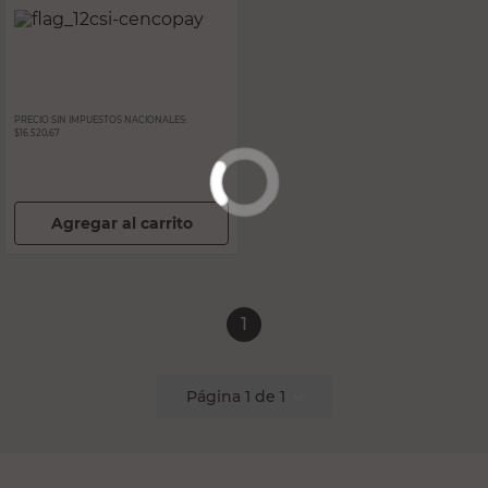
PRECIO SIN IMPUESTOS NACIONALES:
$16.520,67
Agregar al carrito
1
Página
1
de
1