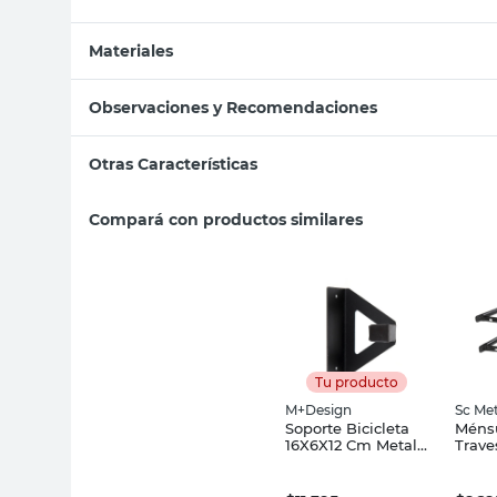
Materiales
Observaciones y Recomendaciones
Otras Características
Compará con productos similares
Tu producto
M+Design
Sc Met
Soporte Bicicleta
Méns
16X6X12 Cm Metal
Trave
Negro Eurotecno
Mm M
Sc Me