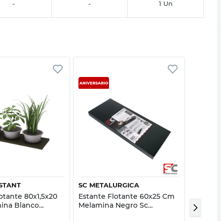
-
-
1 Un
Vista rápida
Vista rápida
STANT
SC METALURGICA
M+DESI
otante 80x1,5x20
Estante Flotante 60x25 Cm
Percha 
ina Blanco
Melamina Negro Sc
Cm Mad
tant
Metalúrgica
M+Desi