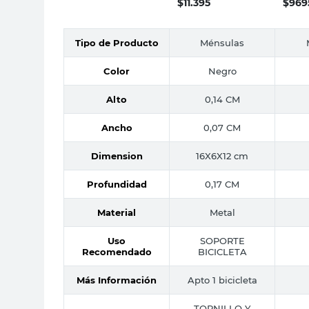
$
11.395
$
969
Tipo de Producto
Ménsulas
Color
Negro
Alto
0,14 CM
Ancho
0,07 CM
Dimension
16X6X12 cm
Profundidad
0,17 CM
Material
Metal
Uso
SOPORTE
Recomendado
BICICLETA
Más Información
Apto 1 bicicleta
TORNILLO Y