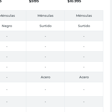
5
$
5195
$
10.995
Ménsulas
Ménsulas
Ménsulas
Negro
Surtido
Surtido
-
-
-
-
-
-
-
-
-
-
-
-
-
Acero
Acero
-
-
-
-
-
-