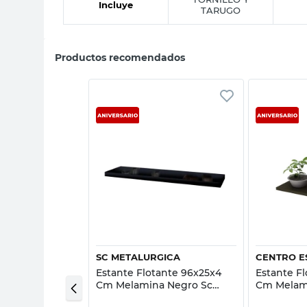
Incluye
TARUGO
Productos recomendados
sta rápida
Vista rápida
GICA
SC METALURGICA
CENTRO E
amina 60x20
Estante Flotante 96x25x4
Estante Fl
 Metalúrgica
Cm Melamina Negro Sc
Cm Melam
Metalurgica
Centro Es