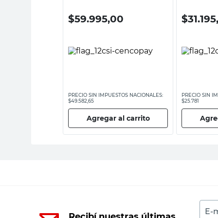
00
$
59.995,00
$
31.195
ESTOS NACIONALES:
PRECIO SIN IMPUESTOS NACIONALES:
PRECIO SIN I
$49.582,65
$25.781
 al carrito
Agregar al carrito
Agreg
E-m
Recibí nuestras últimas