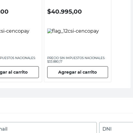
,00
$
40.995,00
$
36.
MPUESTOS NACIONALES:
PRECIO SIN IMPUESTOS NACIONALES:
PRECIO SI
$33.880,17
$29.752,07
ar al carrito
Agregar al carrito
Ag
ail
DNI