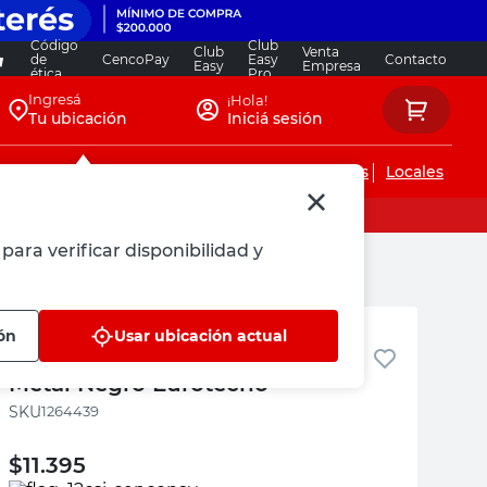
Código
Club
Club
Venta
de
CencoPay
Easy
Contacto
Easy
Empresa
ética
Pro
Ingresá
¡Hola!
Tu ubicación
Iniciá sesión
Servicios de instalaciones
Locales
para verificar disponibilidad y
M+Design
ón
Usar ubicación actual
Soporte Bicicleta 16X6X12 Cm
Metal Negro Eurotecno
:
1264439
$
11.395