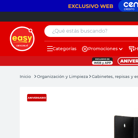
¿Qué estás buscando?
Categorías
Promociones
H
muebles
pintura
Organización y Limpieza
Gabinetes, repisas y e
escritorio
puertas
placard
sillon
espejo