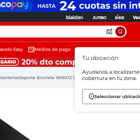
acelo Easy
Medios de pago
Tu ubicación
Ayudanos a localizarte 
stanterías
Soporte Bicicleta 16X6X12 Cm Metal Negro Eurotecno
cobertura en tu zona.
Seleccionar ubicaci