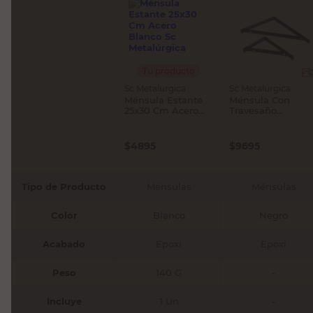
Tu producto
Sc Metalurgica
Sc Metalurgica
Ménsula Estante
Ménsula Con
25x30 Cm Acero
Travesaño
Blanco Sc
250x300 Mm Meta
Metalúrgica
Negro Sc
Metalurgica
$
4895
$
9695
Tipo de Producto
Ménsulas
Ménsulas
Color
Blanco
Negro
Acabado
Epoxi
Epoxi
Peso
140 G
-
Incluye
1 Un
-