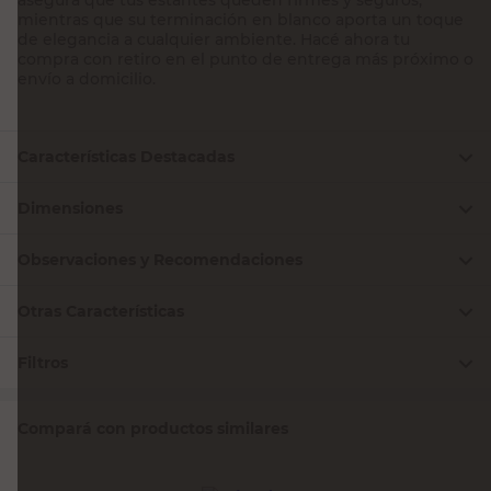
mientras que su terminación en blanco aporta un toque
de elegancia a cualquier ambiente. Hacé ahora tu
compra con retiro en el punto de entrega más próximo o
envío a domicilio.
Características Destacadas
Dimensiones
Observaciones y Recomendaciones
Otras Características
Filtros
Compará con productos similares