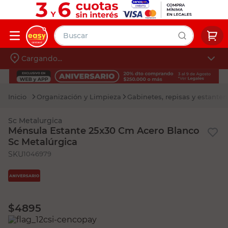
Buscar
Cargando...
muebles
Iniciá sesión
pintura
Organización y Limpieza
Gabinetes, repisas y estanter
escritorio
Sc Metalurgica
puertas
Ménsula Estante 25x30 Cm Acero Blanco
Sc Metalúrgica
placard
:
1046979
$
4895