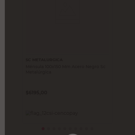
SC METALURGICA
Ménsula 100x150 Mm Acero Negro Sc
Metalúrgica
$
6195,00