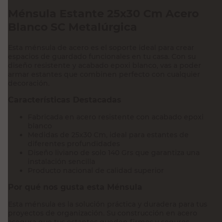
Ménsula Estante 25x30 Cm Acero
Blanco SC Metalúrgica
Esta ménsula de acero es el soporte ideal para crear
espacios de guardado funcionales en tu casa. Con su
diseño resistente y acabado epoxi blanco, vas a poder
armar estantes que combinen perfecto con cualquier
decoración.
Características Destacadas
Fabricada en acero resistente con acabado epoxi
blanco
Medidas de 25x30 Cm, ideal para estantes de
diferentes profundidades
Diseño liviano de solo 140 Grs que garantiza una
instalación sencilla
Producto nacional de calidad superior
Por qué nos gusta esta Ménsula
Esta ménsula es la solución práctica y duradera para tus
proyectos de organización. Su construcción en acero
asegura que tus estantes queden firmes y seguros,