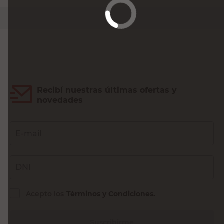
PRECIO SIN IMPUESTOS NACIONALES:
$5119,84
Agregar al carrito
Recibí nuestras últimas ofertas y
novedades
E-mail
DNI
Acepto los
Términos y Condiciones.
Suscribirme