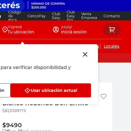
Código
Club
Club
Venta
de
CencoPay
Easy
Contacto
Easy
Empresa
ética
Pro
Ingresá
¡Hola!
Tu ubicación
Iniciá sesión
Servicios de instalaciones
Locales
para verificar disponibilidad y
Portamacetas Don Emilio
ón
Usar ubicación actual
Porta Macetas Hierro 60 Cm
Blanco Redondo Don Emilio
:
1339773
$
9490