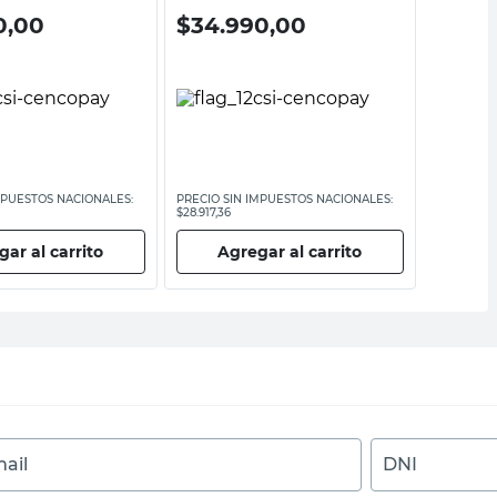
0,00
$
34.990,00
$
989
MPUESTOS NACIONALES:
PRECIO SIN IMPUESTOS NACIONALES:
PRECIO SI
$28.917,36
$8173,56
ar al carrito
Agregar al carrito
Ag
ail
DNI