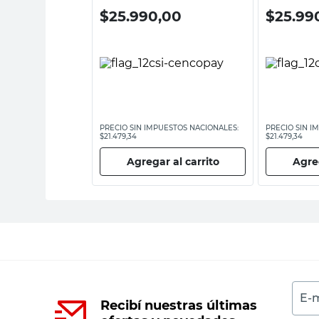
00
$
25.990,00
$
25.99
ESTOS NACIONALES:
PRECIO SIN IMPUESTOS NACIONALES:
PRECIO SIN I
$21.479,34
$21.479,34
 al carrito
Agregar al carrito
Agreg
E-m
Recibí nuestras últimas