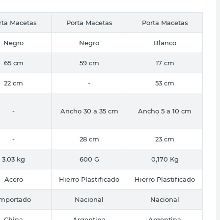
rta Macetas
Porta Macetas
Porta Macetas
Negro
Negro
Blanco
65 cm
59 cm
17 cm
22 cm
-
53 cm
-
Ancho 30 a 35 cm
Ancho 5 a 10 cm
-
28 cm
23 cm
3.03 kg
600 G
0,170 Kg
Acero
Hierro Plastificado
Hierro Plastificado
Importado
Nacional
Nacional
China
Argentina
Argentina