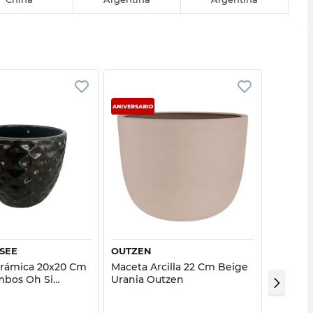
Vista rápida
Vista rápida
USEE
OUTZEN
OUTZE
rámica 20x20 Cm
Maceta Arcilla 22 Cm Beige
Maceta 
mbos Oh Si
Urania Outzen
Nude P
Outzen