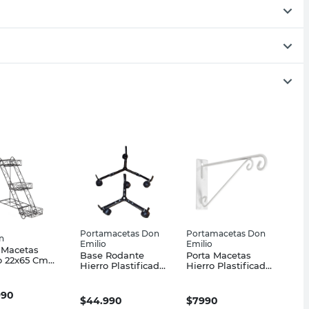
Portamacetas Don
Portamacetas Don
n
Emilio
Emilio
 Macetas
Base Rodante
Porta Macetas
o 22x65 Cm
Hierro Plastificado
Hierro Plastificado
o Outzen
30x35 Cm Negro
53X23 Cm Blanco
Don Emilio
Ménsula Don
990
Emilio
$
44.990
$
7990