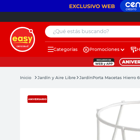
¿Qué estás buscando?
Categorías
Promociones
H
muebles
pintura
Jardín y Aire Libre
Jardín
Porta Macetas Hierro
escritorio
puertas
placard
sillon
espejo