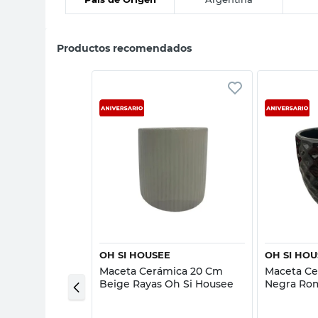
Productos recomendados
sta rápida
Vista rápida
AS DON EMILIO
OH SI HOUSEE
OH SI HO
ro Plastificado
Maceta Cerámica 20 Cm
Maceta Ce
 Jardinera
Beige Rayas Oh Si Housee
Negra Ro
Housee