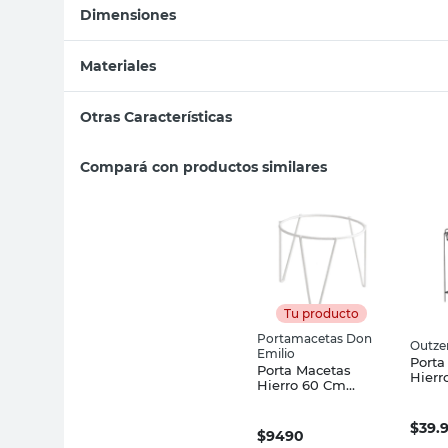
Dimensiones
Materiales
Otras Características
Compará con productos similares
Tu producto
Portamacetas Don
Outze
Emilio
Porta
Porta Macetas
Hierr
Hierro 60 Cm
Negr
Blanco Redondo
Don Emilio
$
39.
$
9490