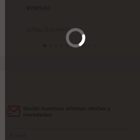
$
7995,00
PRECIO SIN IMPUESTOS NACIONALES:
$6607,44
Agregar al carrito
Recibí nuestras últimas ofertas y
novedades
E-mail