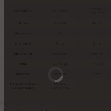
3 Soportes + 2
Contenido
1 Unidad
Terminales
Tono
Natural
Níquel
Variación
No
No
Diámetro
3 cm
2 cm
Dimension
9x3x5 cm
2x2x3 cm
Peso
0,075 Kg
0,044 Kg
Material
Madera
Metal
Características
Madera
-
Sustentables
Certificada