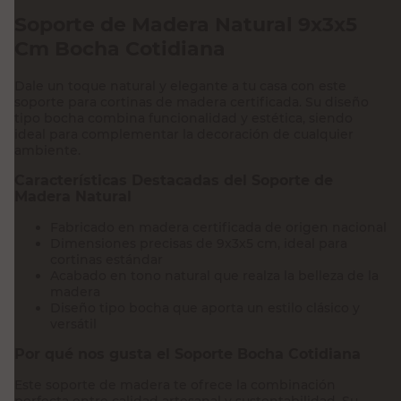
Soporte de Madera Natural 9x3x5
Cm Bocha Cotidiana
Dale un toque natural y elegante a tu casa con este
soporte para cortinas de madera certificada. Su diseño
tipo bocha combina funcionalidad y estética, siendo
ideal para complementar la decoración de cualquier
ambiente.
Características Destacadas del Soporte de
Madera Natural
Fabricado en madera certificada de origen nacional
Dimensiones precisas de 9x3x5 cm, ideal para
cortinas estándar
Acabado en tono natural que realza la belleza de la
madera
Diseño tipo bocha que aporta un estilo clásico y
versátil
Por qué nos gusta el Soporte Bocha Cotidiana
Este soporte de madera te ofrece la combinación
perfecta entre calidad artesanal y sustentabilidad. Su