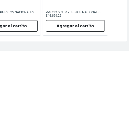
MPUESTOS NACIONALES:
PRECIO SIN IMPUESTOS NACIONALES:
PRECIO SI
$46.694,22
$24.925,62
ar al carrito
Agregar al carrito
Ag
ail
DNI
Acepto los
Términos y Condiciones.
Ayuda
Más de Cencosud