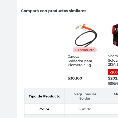
Compará con productos similares
Tu producto
Sincr
Gardex
Solda
Soldador para
215A 
Plomero 3 Kg
Gardex
-
20
$
30.160
$
202
$
252.
Máquinas de
Má
Tipo de Producto
Soldar
Color
Surtido