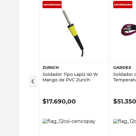
sta rápida
Vista rápida
ZURICH
GARDEX
satip Multi
Soldador Tipo Lapiz 40 W
Soldador 
el
Mango de PVC Zurich
Temperatu
,00
$
17.690,00
$
51.35