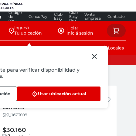
Código
Club
Club
Venta
de
CencoPay
Easy
Contacto
Easy
Empresa
ética
Pro
Ingresá
¡Hola!
Tu ubicación
Iniciá sesión
Servicios de instalaciones
Locales
te para verificar disponibilidad y
a.
Gardex
ación
Usar ubicación actual
Soldador para Plomero 3 Kg
Gardex
:
1673899
$
30.160