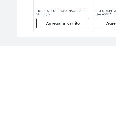
ESTOS NACIONALES:
PRECIO SIN IMPUESTOS NACIONALES:
PRECIO SIN I
$16.009,05
$42.438,02
 al carrito
Agregar al carrito
Agreg
E-m
Recibí nuestras últimas
ofertas y novedades
Compra Online
Easy