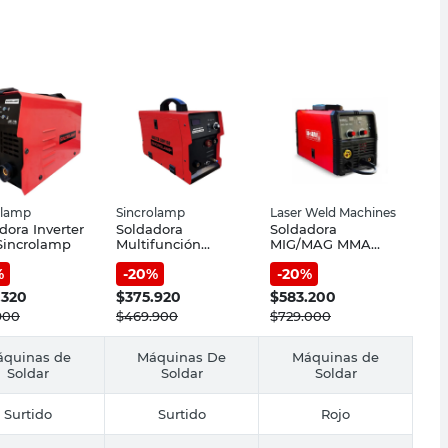
olamp
Sincrolamp
Laser Weld Machines
dora Inverter
Soldadora
Soldadora
Sincrolamp
Multifunción
MIG/MAG MMA
Mig/Mag 150A
160A MIG 180 Pro
%
-
20
%
-
20
%
Mastersum 160
Laser Weld
Sincrolamp
Machines
.320
$
375.920
$
583.200
900
$
469.900
$
729.000
quinas de
Máquinas De
Máquinas de
Soldar
Soldar
Soldar
Surtido
Surtido
Rojo