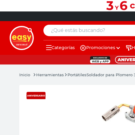
¿Qué estás buscando?
Categorías
Promociones
H
muebles
pintura
Herramientas
Portátiles
Soldador para Plomero 
escritorio
puertas
placard
sillon
espejo