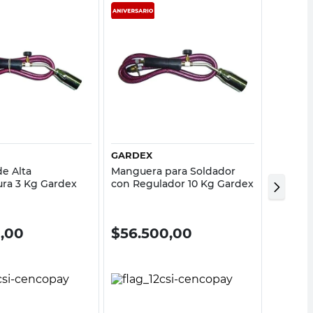
Vista rápida
Vista rápida
GARDEX
GARDE
de Alta
Manguera para Soldador
Soldado
ra 3 Kg Gardex
con Regulador 10 Kg Gardex
Gardex
0,00
$
56.500,00
$
30.