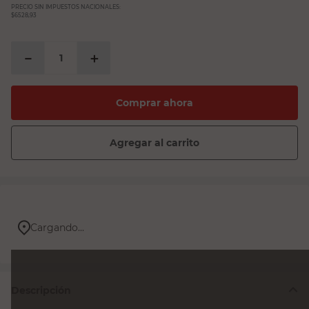
PRECIO SIN IMPUESTOS NACIONALES:
$6528,93
－
＋
Comprar ahora
Agregar al carrito
Cargando...
Descripción