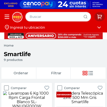
Buscar
Ingresá tu ubicación
muebles
Iniciá sesión
pintura
Home
escritorio
Smartlife
puertas
9
productos
placard
Fecha de
Filtrar
release
Comparar
Comparar