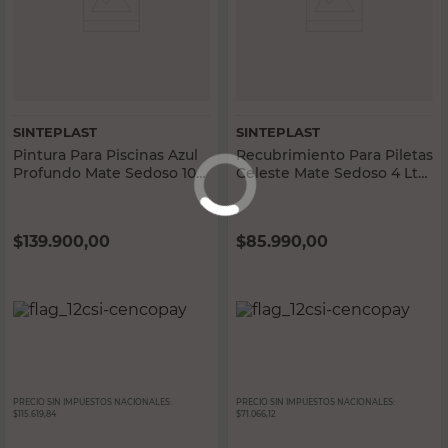
SINTEPLAST
SINTEPLAST
Pintura Para Piscinas Azul
Recubrimiento Para Piletas
Profundo Mate Sedoso 10
Celeste Mate Sedoso 4 Lts
Lts Base Acuosa Sinteplast
Fibra De Vidrio Sinteplast
$
139.900,00
$
85.990,00
PRECIO SIN IMPUESTOS NACIONALES:
PRECIO SIN IMPUESTOS NACIONALES:
$115.619,84
$71.066,12