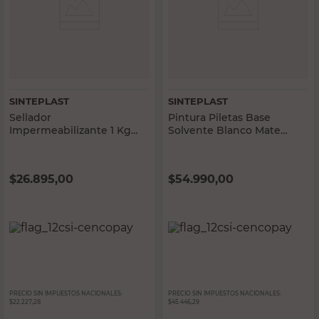
SINTEPLAST
SINTEPLAST
Sellador
Pintura Piletas Base
Impermeabilizante 1 Kg
Solvente Blanco Mate
Sinteplast
Sedoso 4 Lts
Impermeabilizante
Sinteplast
$
26.895,00
$
54.990,00
PRECIO SIN IMPUESTOS NACIONALES:
PRECIO SIN IMPUESTOS NACIONALES:
$22.227,28
$45.446,29