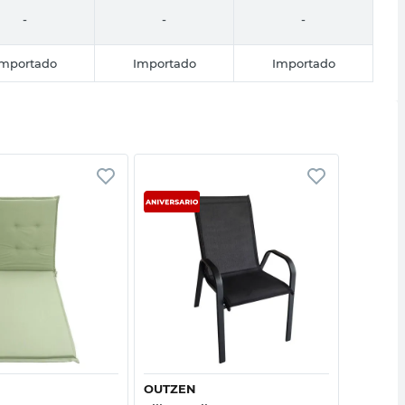
-
-
-
Importado
Importado
Importado
Vista rápida
Vista rápida
OUTZEN
CC OU