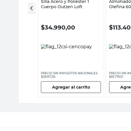
oliéster 45 Cm
Silla Acero y Poliéster 1
Almohadó
Cuerpo Outzen Loft
Olefina 6
Liso Outz
00
$
34.990,00
$
113.4
ESTOS NACIONALES:
PRECIO SIN IMPUESTOS NACIONALES:
PRECIO SIN I
$28.917,36
$93.719,01
 al carrito
Agregar al carrito
Agreg