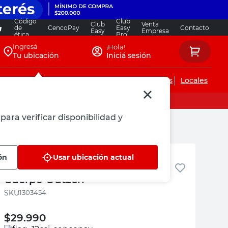
Código
Club
Club
Venta
de
CencoPay
Easy
Contacto
Easy
Empresa
ética
Pro
Ingresá
¡Hola!
Tu ubicación
Iniciá sesión
Servicios de instalaciones
Locales
para verificar disponibilidad y
Outzen
ón
Usar ubicación actual
Silla Jardín Textileno y Caño 1
Cuerpo Outzen
:
1303454
$
29.990