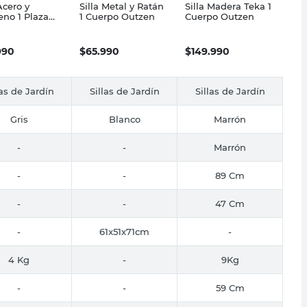
Acero y
Silla Metal y Ratán
Silla Madera Teka 1
leno 1 Plaza
1 Cuerpo Outzen
Cuerpo Outzen
Beken
en
990
$
65.990
$
149.990
las de Jardín
Sillas de Jardín
Sillas de Jardín
Gris
Blanco
Marrón
-
-
Marrón
-
-
89 Cm
-
-
47 Cm
-
61x51x71cm
-
4 Kg
-
9Kg
-
-
59 Cm