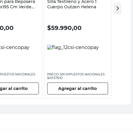
n para Reposera
Silla Textileno y Acero 1
Almoha
0x195 Cm Verde
Cuerpo Outzen Helena
Náutica
en
Cc Out
00,00
$
59.990,00
$
109
MPUESTOS NACIONALES:
PRECIO SIN IMPUESTOS NACIONALES:
PRECIO SI
$49.578,52
$90.900,83
ar al carrito
Agregar al carrito
Ag