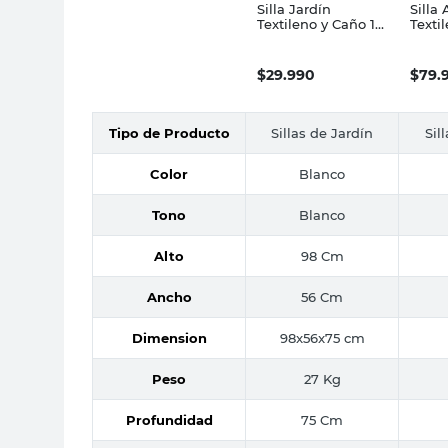
Silla Jardín
Silla 
Textileno y Caño 1
Texti
Cuerpo Outzen
New 
Outz
$
29.990
$
79.
Tipo de Producto
Sillas de Jardín
Sil
Color
Blanco
Tono
Blanco
Alto
98 Cm
Ancho
56 Cm
Dimension
98x56x75 cm
Peso
27 Kg
Profundidad
75 Cm