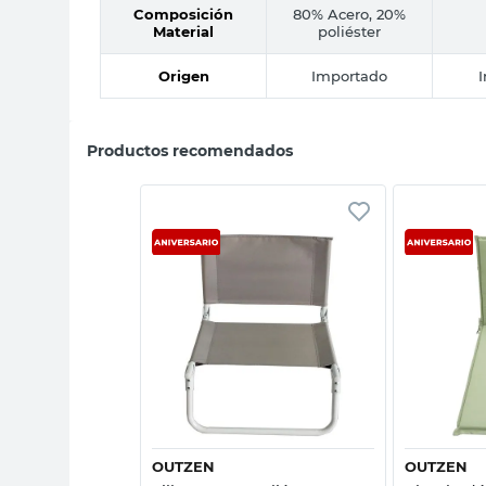
Composición
80% Acero, 20%
Material
poliéster
Origen
Importado
Productos recomendados
sta rápida
Vista rápida
OUTZEN
OUTZEN