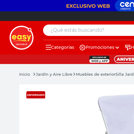
¿Qué estás buscando?
Categorías
Promociones
H
muebles
pintura
Jardín y Aire Libre
Muebles de exterior
Silla Jar
escritorio
puertas
placard
sillon
espejo