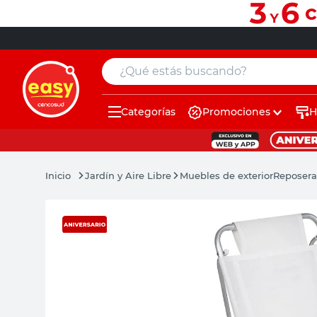
¿Qué estás buscando?
Categorías
Promociones
H
muebles
pintura
Jardín y Aire Libre
Muebles de exterior
Reposera
escritorio
puertas
placard
sillon
espejo