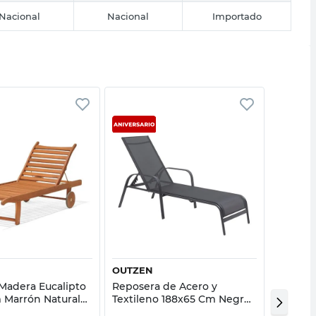
Nacional
Nacional
Importado
Vista rápida
Vista rápida
OUTZEN
OUTZE
Madera Eucalipto
Reposera de Acero y
Reposer
 Marrón Natural
Textileno 188x65 Cm Negro
Posicio
Phuket
Outzen Tucán
Verde 