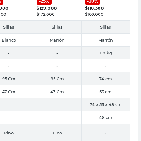
%
-
25
%
-
30
%
col
Mediterránea
Inmacol
.000
$
129.000
$
118.300
000
$
172.000
$
169.000
Sillas
Sillas
Sillas
Blanco
Marrón
Marrón
-
-
110 kg
-
-
-
95 Cm
95 Cm
74 cm
47 Cm
47 Cm
53 cm
-
-
74 x 53 x 48 cm
-
-
48 cm
Pino
Pino
-