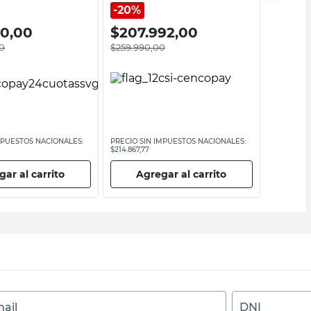
20%
20,00
$
207.992,00
$
120
0
$
259.990,00
MPUESTOS NACIONALES:
PRECIO SIN IMPUESTOS NACIONALES:
PRECIO SI
$214.867,77
$99.173,56
ar al carrito
Agregar al carrito
Ag
ail
DNI