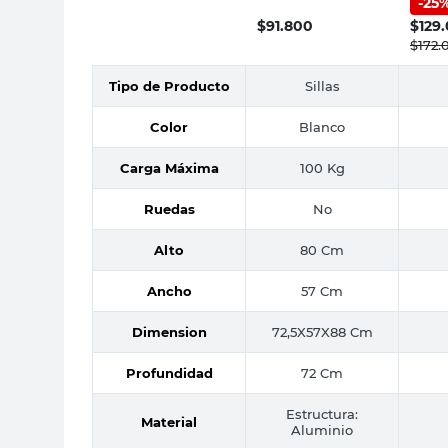
-
25
Inma
Blanco Mor
$
91.800
$
129
$
172.
Tipo de Producto
Sillas
Color
Blanco
Carga Máxima
100 Kg
Ruedas
No
Alto
80 Cm
Ancho
57 Cm
Dimension
72,5X57X88 Cm
Profundidad
72 Cm
Estructura:
Material
Aluminio