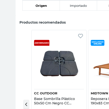
Origen
Importado
Productos recomendados
sta rápida
Vista rápida
CC OUTDOOR
MIDTOWN
 Caño 93x61 Cm
Base Sombrilla Plástico
Reposera 
ar
50x50 Cm Negro CC
190x83 Cm
Outdoor
Midtown 