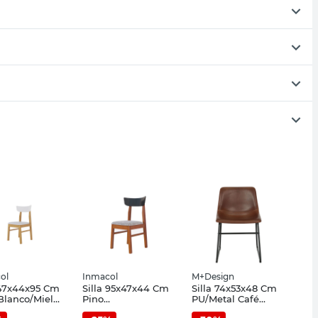
ol
Inmacol
M+Design
 47x44x95 Cm
Silla 95x47x44 Cm
Silla 74x53x48 Cm
Blanco/Miel
Pino
PU/Metal Café
erranea
Castaño/Negro
Carlo M+Design