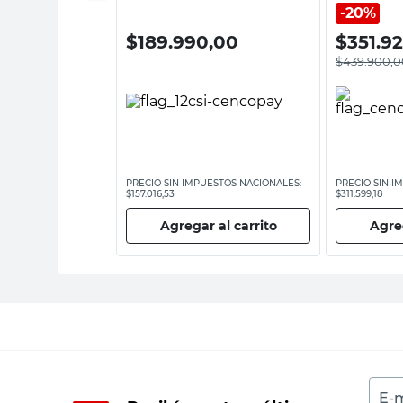
20%
00
$
189.990,00
$
351.9
$
439.900,0
ESTOS NACIONALES:
PRECIO SIN IMPUESTOS NACIONALES:
PRECIO SIN I
$157.016,53
$311.599,18
 al carrito
Agregar al carrito
Agreg
E-m