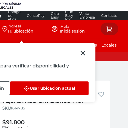
Código
Club
Club
Venta
de
CencoPay
Easy
Contacto
Easy
Empresa
ética
Pro
Ingresá
¡Hola!
Tu ubicación
Iniciá sesión
Servicios de instalaciones
Locales
para verificar disponibilidad y
Mor
ón
Usar ubicación actual
Reposera de Aluminio
72,5X57X88 Cm Blanco Mor
:
1614785
$
91.800