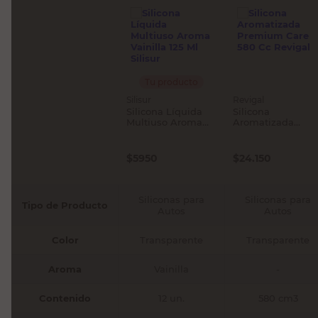
Tu producto
Silisur
Revigal
Silicona Líquida
Silicona
Multiuso Aroma
Aromatizada
Vainilla 125 Ml
Premium Care 58
Silisur
Cc Revigal
$
5950
$
24.150
Siliconas para
Siliconas para
Tipo de Producto
Autos
Autos
Color
Transparente
Transparente
Aroma
Vainilla
-
Contenido
12 un.
580 cm3