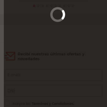
PRECIO SIN IMPUESTOS NACIONALES:
$8264,47
Agregar al carrito
Recibí nuestras últimas ofertas y
novedades
E-mail
DNI
Acepto los
Términos y Condiciones.