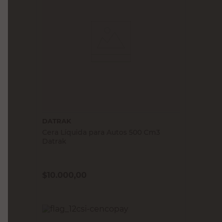
DATRAK
Cera Líquida para Autos 500 Cm3
Datrak
$
10.000,00