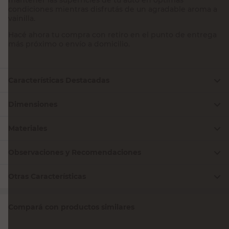
condiciones mientras disfrutás de un agradable aroma a
vainilla.
Hacé ahora tu compra con retiro en el punto de entrega
más próximo o envío a domicilio.
Características Destacadas
Dimensiones
Materiales
Observaciones y Recomendaciones
Otras Características
Compará con productos similares