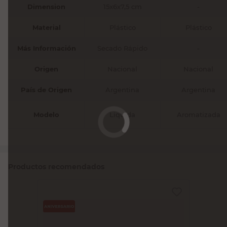
Dimension
15x6x7,5 cm
-
Material
Plástico
Plástico
Más Información
Secado Rápido
-
Origen
Nacional
Nacional
País de Origen
Argentina
Argentina
Modelo
Liquida
Aromatizada
Productos recomendados