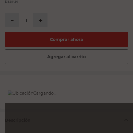
$33.884,30
－
＋
Comprar ahora
Agregar al carrito
Cargando...
Descripción