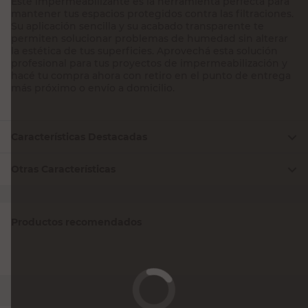
Este impermeabilizante es la herramienta perfecta para
mantener tus espacios protegidos contra las filtraciones.
Su aplicación sencilla y su acabado transparente te
permiten solucionar problemas de humedad sin alterar
la estética de tus superficies. Aprovechá esta solución
profesional para tus proyectos de impermeabilización y
hacé tu compra ahora con retiro en el punto de entrega
más próximo o envío a domicilio.
Características Destacadas
Otras Características
Productos recomendados
SIKA