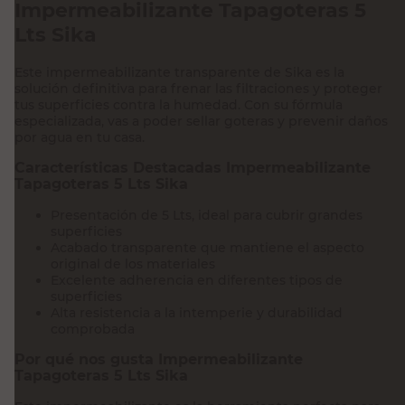
Impermeabilizante Tapagoteras 5
Lts Sika
Este impermeabilizante transparente de Sika es la
solución definitiva para frenar las filtraciones y proteger
tus superficies contra la humedad. Con su fórmula
especializada, vas a poder sellar goteras y prevenir daños
por agua en tu casa.
Características Destacadas Impermeabilizante
Tapagoteras 5 Lts Sika
Presentación de 5 Lts, ideal para cubrir grandes
superficies
Acabado transparente que mantiene el aspecto
original de los materiales
Excelente adherencia en diferentes tipos de
superficies
Alta resistencia a la intemperie y durabilidad
comprobada
Por qué nos gusta Impermeabilizante
Tapagoteras 5 Lts Sika