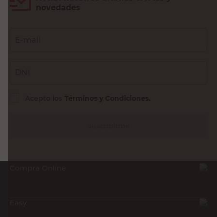
novedades
E-mail
DNI
Acepto los
Términos y Condiciones.
Suscribirme
Compra Online
Easy