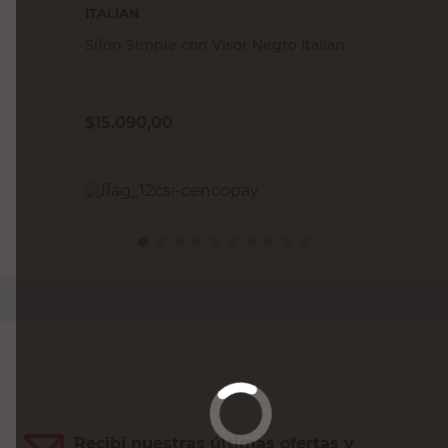
ITALIAN
Sifón Simple con Visor Negro Italian
$
15.090,00
PRECIO SIN IMPUESTOS NACIONALES:
$12.471,08
Agregar al carrito
Recibí nuestras últimas ofertas y