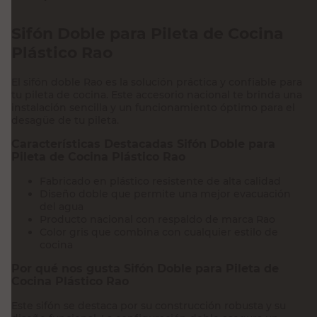
Sifón Doble para Pileta de Cocina
Plástico Rao
El sifón doble Rao es la solución práctica y confiable para
tu pileta de cocina. Este accesorio nacional te brinda una
instalación sencilla y un funcionamiento óptimo para el
desagüe de tu pileta.
Características Destacadas Sifón Doble para
Pileta de Cocina Plástico Rao
Fabricado en plástico resistente de alta calidad
Diseño doble que permite una mejor evacuación
del agua
Producto nacional con respaldo de marca Rao
Color gris que combina con cualquier estilo de
cocina
Por qué nos gusta Sifón Doble para Pileta de
Cocina Plástico Rao
Este sifón se destaca por su construcción robusta y su