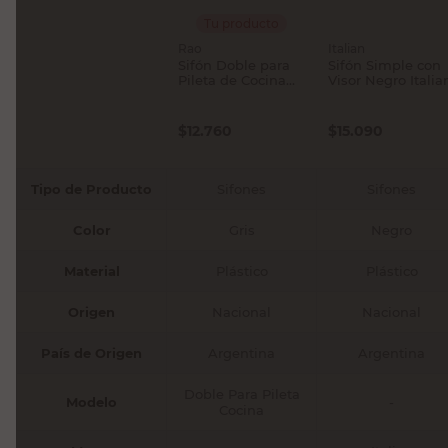
Tu producto
Rao
Italian
Sifón Doble para
Sifón Simple con
Pileta de Cocina
Visor Negro Italia
Plástico Rao
$
12.760
$
15.090
Tipo de Producto
Sifones
Sifones
Color
Gris
Negro
Material
Plástico
Plástico
Origen
Nacional
Nacional
País de Origen
Argentina
Argentina
Doble Para Pileta
Modelo
-
Cocina