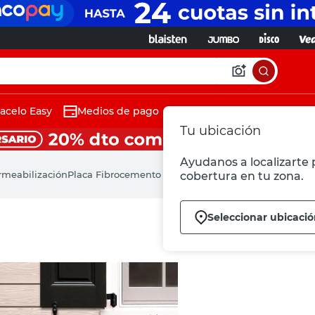
acelo Easy
Medios de pago
Tu ubicación
Ayudanos a localizarte p
rmeabilización
Placa Fibrocemento Cedar 1,80x0,20x6 Mm Eternit
cobertura en tu zona.
Seleccionar ubicaci