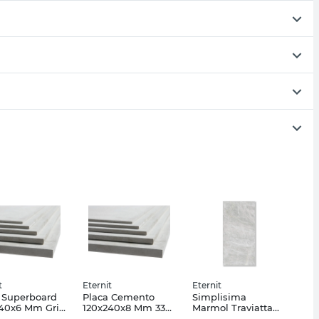
t
Eternit
Eternit
 Superboard
Placa Cemento
Simplisima
40x6 Mm Gris
120x240x8 Mm 33
Marmol Traviatta
it
Kg Eternit
Gris 6Mm