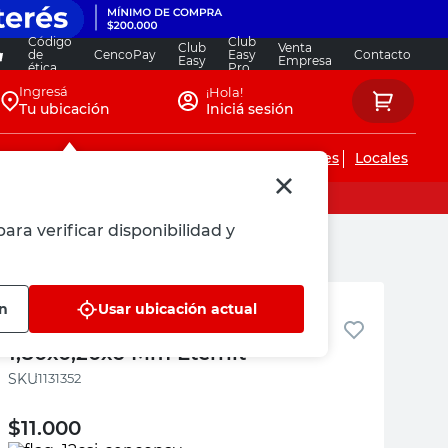
Código
Club
Club
Venta
de
CencoPay
Easy
Contacto
Easy
Empresa
ética
Pro
Ingresá
¡Hola!
Tu ubicación
Iniciá sesión
Servicios de instalaciones
Locales
ara verificar disponibilidad y
Eternit
ón
Usar ubicación actual
Placa Fibrocemento Cedar
1,80x0,20x6 Mm Eternit
:
1131352
$
11.000