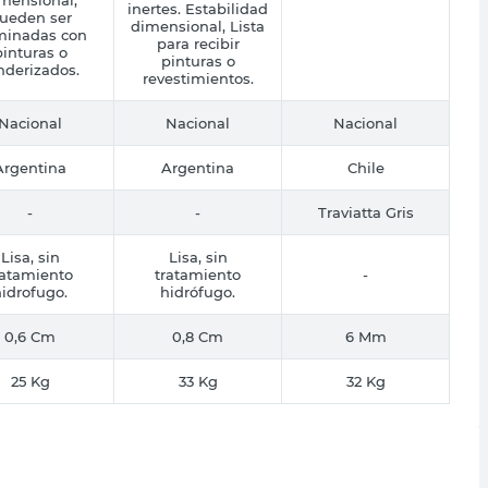
inertes. Estabilidad
ueden ser
dimensional, Lista
minadas con
para recibir
pinturas o
pinturas o
nderizados.
revestimientos.
Nacional
Nacional
Nacional
Argentina
Argentina
Chile
-
-
Traviatta Gris
Lisa, sin
Lisa, sin
ratamiento
tratamiento
-
idrofugo.
hidrófugo.
0,6 Cm
0,8 Cm
6 Mm
25 Kg
33 Kg
32 Kg