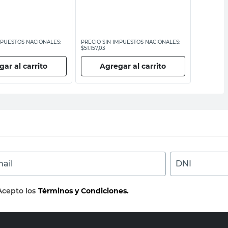
MPUESTOS NACIONALES:
PRECIO SIN IMPUESTOS NACIONALES:
PRECIO SI
$51.157,03
$12.975,21
ar al carrito
Agregar al carrito
Ag
ail
DNI
Acepto los
Términos y Condiciones.