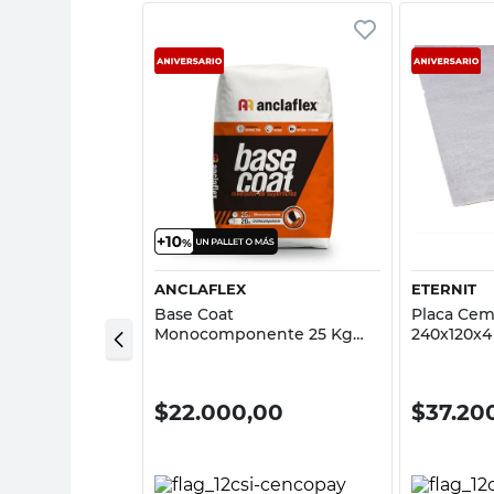
sta rápida
Vista rápida
ANCLAFLEX
ETERNIT
cemento Cedar
Base Coat
Placa Cem
Mm Eternit
Monocomponente 25 Kg
240x120x4
Anclaflex
00
$
22.000,00
$
37.20