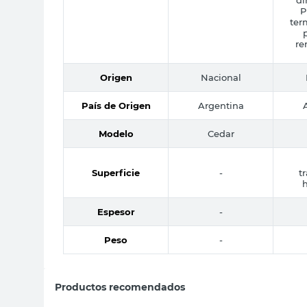
P
ter
re
Origen
Nacional
País de Origen
Argentina
Modelo
Cedar
Superficie
-
t
h
Espesor
-
Peso
-
Productos recomendados