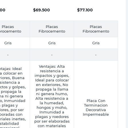
1.20Mx2.40M
200
$
69.500
$
77.100
Placas
Placas
Placas
brocemento
Fibrocemento
Fibrocemento
Gris
Gris
Gris
-
-
-
Ventajas: Alta
tajas: Ideal
resistencia a
a colocar en
impactos y gopes,
riores, Buena
Ideal para colocar
sistencia a
en exteriores, No
tos y golpes,
propaga la llama
 propaga la
ni genera humo,
ma ni genera
Alta resistencia a
, Inmunidad
Placa Con
la humedad,
a plagas y
Terminacion
hongos y moho,
ores, por ser
Decorativa
Inmunidad a
boradas con
Impermeable
plagas y roedores
iales inertes,
por ser elaboradas
stabilidad
con materiales
mensional,