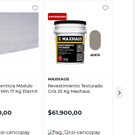
Vista rápida
Vista rápida
MAXHAUS
WEBER
enticia Módulo
Revestimiento Texturado
Revoque
 Mm 17 Kg Eternit
Gris 25 Kg Maxhaus
Weber
0,00
$
61.900,00
$
15.