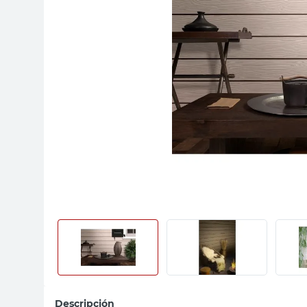
sillas
vanitory
ceramica
Descripción