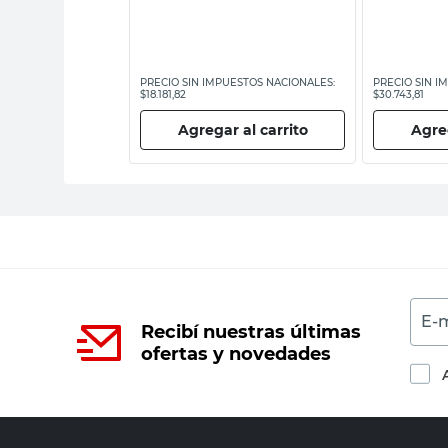
ESTOS NACIONALES:
PRECIO SIN IMPUESTOS NACIONALES:
PRECIO SIN I
$18.181,82
$30.743,81
 al carrito
Agregar al carrito
Agreg
E-m
Recibí nuestras últimas
ofertas y novedades