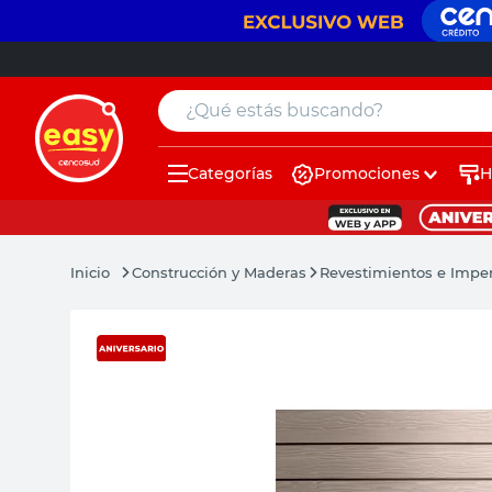
¿Qué estás buscando?
Categorías
Promociones
H
muebles
pintura
Construcción y Maderas
Revestimientos e Impe
escritorio
puertas
placard
sillon
espejo