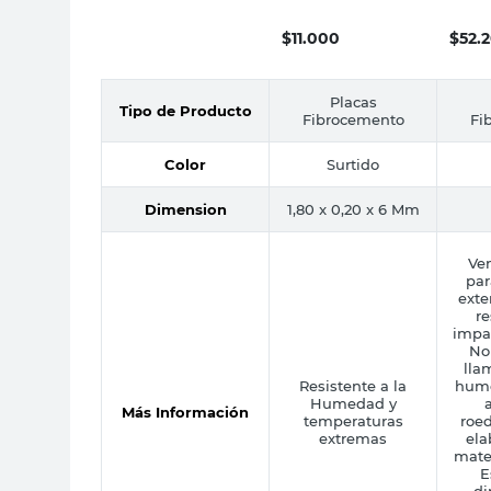
Mm Eternit
$
11.000
$
52.
Placas
Tipo de Producto
Fibrocemento
Fi
Color
Surtido
Dimension
1,80 x 0,20 x 6 Mm
Ven
par
exte
re
impac
No
lla
Resistente a la
humo
Humedad y
Más Información
temperaturas
roed
extremas
ela
mater
E
di