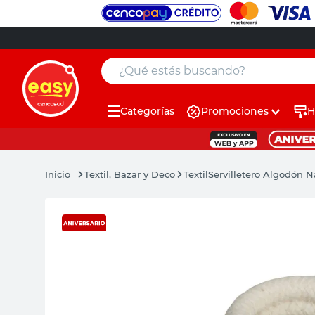
¿Qué estás buscando?
Categorías
Promociones
H
muebles
pintura
Textil, Bazar y Deco
Textil
Servilletero Algodón 
escritorio
puertas
placard
sillon
espejo