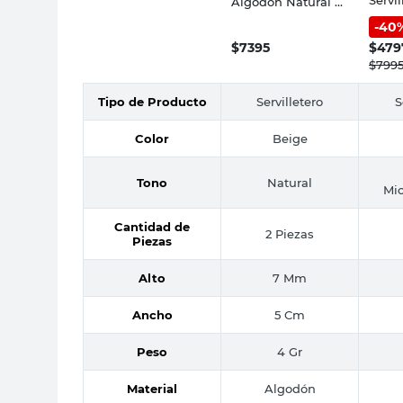
Algodón Natural 7
Cm Me
Mm x 5 Cm Elkas
-
40
Cotid
$
7395
$
479
$
799
Tipo de Producto
Servilletero
S
Color
Beige
Tono
Natural
Mic
Cantidad de
2 Piezas
Piezas
Alto
7 Mm
Ancho
5 Cm
Peso
4 Gr
Material
Algodón