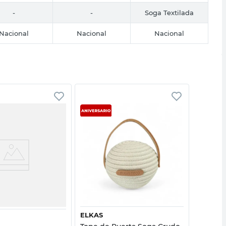
-
-
Soga Textilada
Nacional
Nacional
Nacional
Vista rápida
Vista rápida
ELKAS
VH FAB