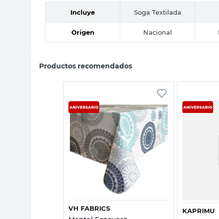
Incluye
Soga Textilada
Origen
Nacional
Productos recomendados
Vista rápida
sta rápida
VH FABRICS
KAPRIMU