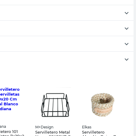
iana
M+Design
Elkas
letero 101
Servilletero Metal
Servilletero
lletas 7x20x20