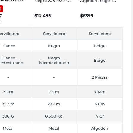
Negro 20X20X7 Cm
Algodón Beige 7
tal Blanco
Cotidiana
Mm x 5 Cm Elkas
%
iana
7
$
10.495
$
8395
5
ervilletero
Servilletero
Servilletero
Blanco
Negro
Beige
Blanco
Negro
Beige
rotexturado
Microtexturado
-
-
2 Piezas
7 Cm
7 Cm
7 Mm
20 Cm
20 Cm
5 Cm
300 G
0,300 Kg
4 Gr
Metal
Metal
Algodón