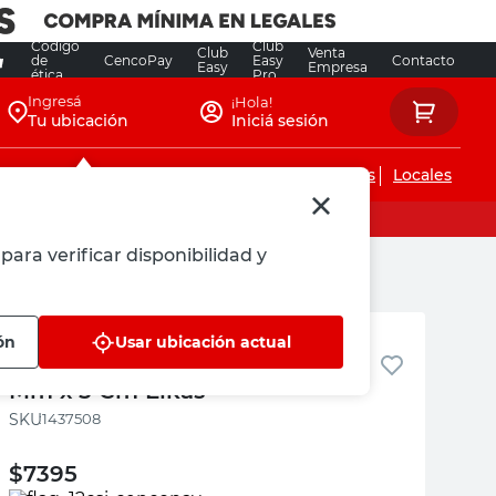
Código
Club
Club
Venta
de
CencoPay
Easy
Contacto
Easy
Empresa
ética
Pro
Ingresá
¡Hola!
Tu ubicación
Iniciá sesión
Servicios de instalaciones
Locales
para verificar disponibilidad y
Elkas
ón
Usar ubicación actual
Servilletero Algodón Natural 7
Mm x 5 Cm Elkas
:
1437508
$
7395