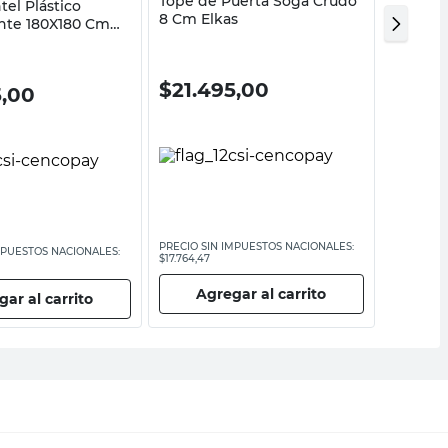
Tope de Puerta Soga Crudo
el Plástico
Repasad
8 Cm Elkas
nte 180X180 Cm
40%
$
21.495,00
$
155
5,00
$
2595,0
PRECIO SIN IMPUESTOS NACIONALES:
PRECIO SI
MPUESTOS NACIONALES:
$17.764,47
$2144,63
Agregar al carrito
Ag
ar al carrito