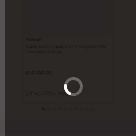
ROBUST
Llave Combinada con Trinquete 11/16"
Cromado Robust
$
20.100,00
PRECIO SIN IMPUESTOS NACIONALES:
$16.611,58
Agregar al carrito