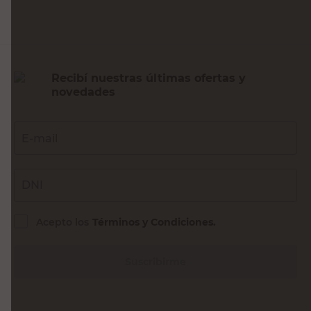
Recibí nuestras últimas ofertas y
novedades
E-mail
DNI
Acepto los
Términos y Condiciones.
Suscribirme