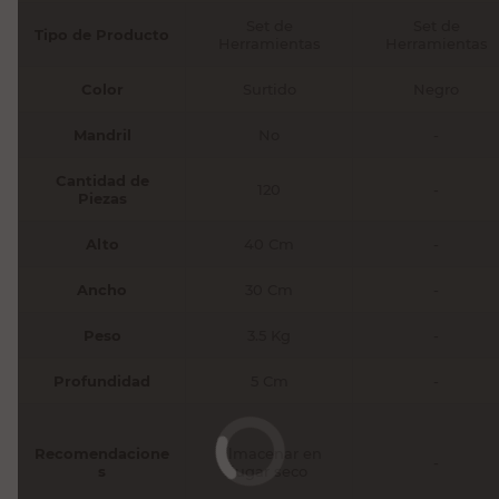
Set de
Set de
Tipo de Producto
Herramientas
Herramientas
Color
Surtido
Negro
Mandril
No
-
Cantidad de
120
-
Piezas
Alto
40 Cm
-
Ancho
30 Cm
-
Peso
3.5 Kg
-
Profundidad
5 Cm
-
Recomendacione
Almacenar en
-
s
lugar seco