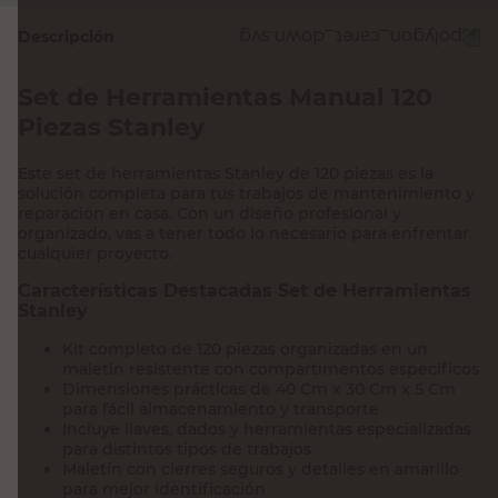
Descripción
Set de Herramientas Manual 120
Piezas Stanley
Este set de herramientas Stanley de 120 piezas es la
solución completa para tus trabajos de mantenimiento y
reparación en casa. Con un diseño profesional y
organizado, vas a tener todo lo necesario para enfrentar
cualquier proyecto.
Características Destacadas Set de Herramientas
Stanley
Kit completo de 120 piezas organizadas en un
maletín resistente con compartimentos específicos
Dimensiones prácticas de 40 Cm x 30 Cm x 5 Cm
para fácil almacenamiento y transporte
Incluye llaves, dados y herramientas especializadas
para distintos tipos de trabajos
Maletín con cierres seguros y detalles en amarillo
para mejor identificación