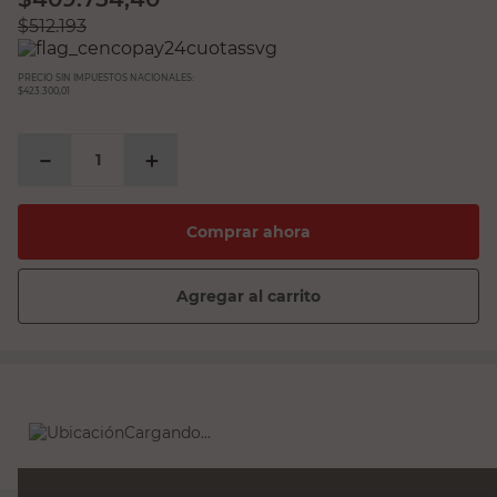
$
512.193
PRECIO SIN IMPUESTOS NACIONALES:
$423.300,01
－
＋
Comprar ahora
Agregar al carrito
Cargando...