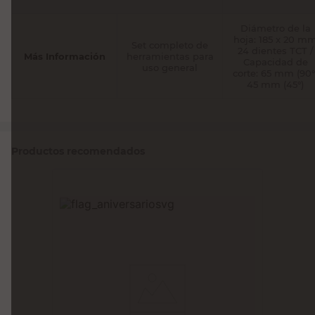
Diámetro de la
hoja: 185 x 20 m
Set completo de
24 dientes TCT /
Más Información
herramientas para
Capacidad de
uso general
corte: 65 mm (90°
45 mm (45°)
Productos recomendados