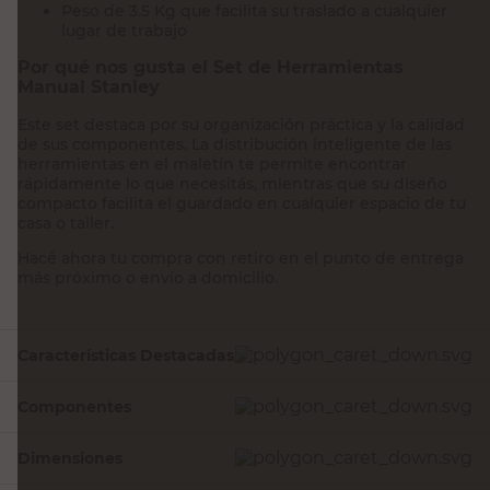
Peso de 3.5 Kg que facilita su traslado a cualquier
lugar de trabajo
Por qué nos gusta el Set de Herramientas
Manual Stanley
Este set destaca por su organización práctica y la calidad
de sus componentes. La distribución inteligente de las
herramientas en el maletín te permite encontrar
rápidamente lo que necesitás, mientras que su diseño
compacto facilita el guardado en cualquier espacio de tu
casa o taller.
Hacé ahora tu compra con retiro en el punto de entrega
más próximo o envío a domicilio.
Características Destacadas
Componentes
Dimensiones