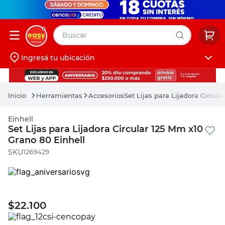
Buscar
Ingresá tu ubicación
muebles
Iniciá sesión
pintura
Herramientas
Accesorios
Set Lijas para Lijadora Circul
escritorio
Einhell
puertas
Set Lijas para Lijadora Circular 125 Mm x10
Grano 80 Einhell
placard
:
1269429
$
22.100