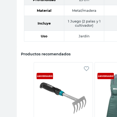
Material
Metal/madera
1 Juego (2 palas y 1
Incluye
cultivador)
Uso
Jardín
Productos recomendados
sta rápida
Vista rápida