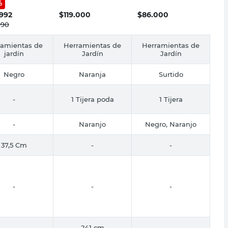
%
ardena
aluminio Roots
.992
$
119.000
$
86.000
990
ramientas de
Herramientas de
Herramientas de
jardín
Jardín
Jardín
Negro
Naranja
Surtido
-
1 Tijera poda
1 Tijera
-
Naranjo
Negro, Naranjo
37,5 Cm
-
-
-
-
-
-
241 cm
-