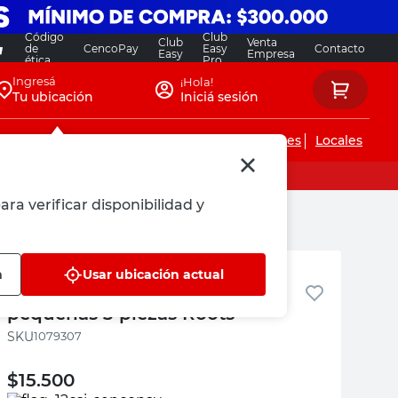
Código
Club
Club
Venta
de
CencoPay
Easy
Contacto
Easy
Empresa
ética
Pro
Ingresá
¡Hola!
Tu ubicación
Iniciá sesión
Servicios de instalaciones
Locales
ara verificar disponibilidad y
Roots
n
Usar ubicación actual
Juego de herramientas
pequeñas 3 piezas Roots
:
1079307
$
15.500