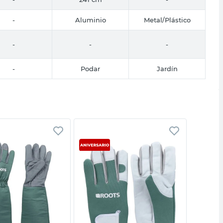
-
Aluminio
Metal/Plástico
-
-
-
-
Podar
Jardín
Vista rápida
Vista rápida