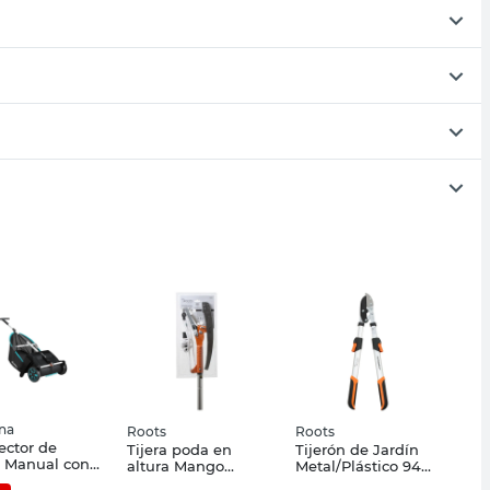
na
Roots
Roots
ector de
Tijera poda en
Tijerón de Jardín
 Manual con
altura Mango
Metal/Plástico 94
as Negro 69
extensible
Cm Roots