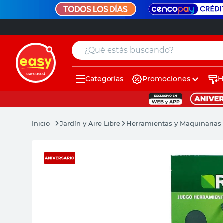
¿Qué estás buscando?
Categorías
Promociones
H
muebles
pintura
Jardín y Aire Libre
Herramientas y Maquinarias 
escritorio
puertas
placard
sillon
espejo