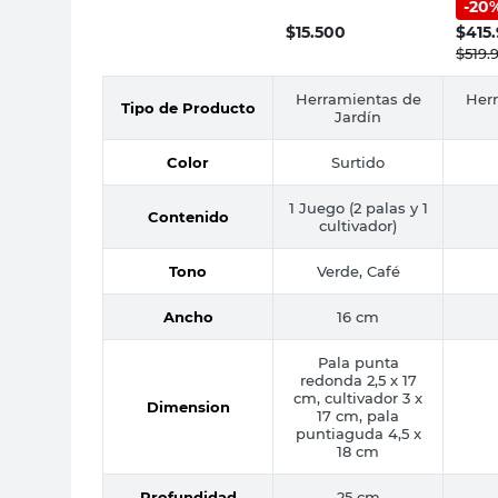
-
20
Cm G
Roots
$
15.500
$
415
$
519.
Herramientas de
Her
Tipo de Producto
Jardín
Color
Surtido
1 Juego (2 palas y 1
Contenido
cultivador)
Tono
Verde, Café
Ancho
16 cm
Pala punta
redonda 2,5 x 17
cm, cultivador 3 x
Dimension
17 cm, pala
puntiaguda 4,5 x
18 cm
Profundidad
25 cm