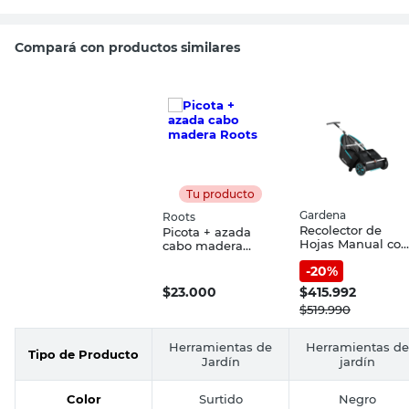
Compará con productos similares
Tu producto
Gardena
Roots
Recolector de
Picota + azada
Hojas Manual con
cabo madera
Ruedas Negro 69
Roots
-
20
%
Cm Gardena
$
23.000
$
415.992
$
519.990
Herramientas de
Herramientas de
Tipo de Producto
Jardín
jardín
Color
Surtido
Negro