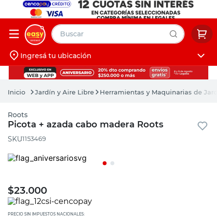
Buscar
Ingresá tu ubicación
muebles
Iniciá sesión
pintura
Jardín y Aire Libre
Herramientas y Maquinarias de Jar
escritorio
Roots
puertas
Picota + azada cabo madera Roots
placard
:
1153469
$
23.000
PRECIO SIN IMPUESTOS NACIONALES: