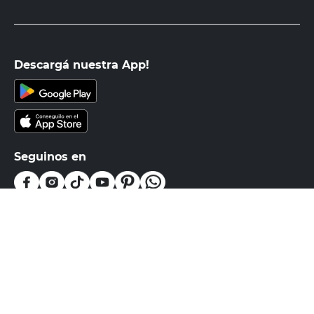
PRECIO SIN IMPUESTOS NACIONALES:
$16.859,51
Agregar al carrito
Recibí nuestras últimas ofertas y
novedades
E-mail
DNI
Acepto los
Términos y Condiciones.