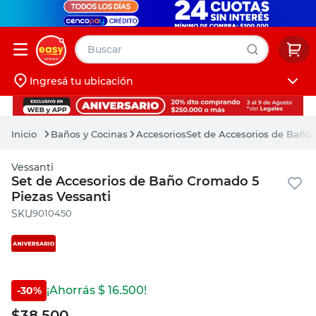
Buscar
Ingresá tu ubicación
muebles
Iniciá sesión
pintura
Baños y Cocinas
Accesorios
Set de Accesorios de Baño 
escritorio
Vessanti
puertas
Set de Accesorios de Baño Cromado 5
Piezas Vessanti
placard
:
9010450
¡Ahorrás $
16.500
!
-
30
%
$
38.500