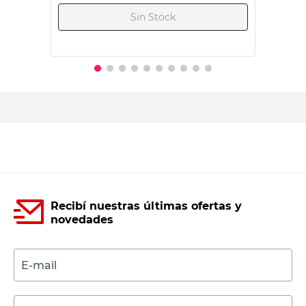
Origen
Importado
Importado
País de Origen
Suiza
China
Marca
-
Vessanti
Tono
-
Cromado
Cantidad de
-
5 piezas
Piezas
Productos recomendados