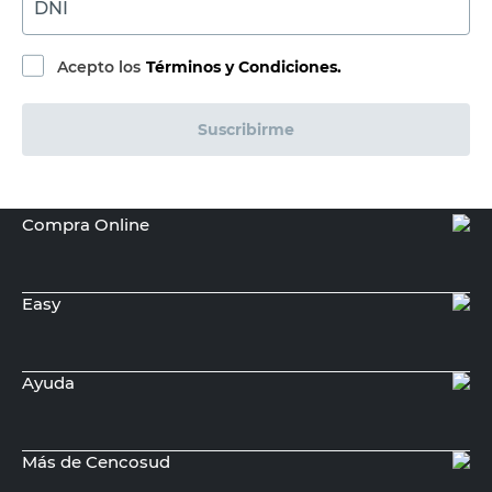
DACCORD
Jabonera de Vidrio Transparente
Acc0Imp Daccord
$
20.400,00